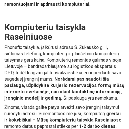
remontuojami ir apdrausti kompiuteriai.
Kompiuteriu taisykla
Raseiniuose
Phonefix taisykla, įsikūrusi adresu S. Žukausko g. 1,
siūlomas telefonų, kompiuterių ir planšetinių kompiuterių
taisymas gera kaina. Kompiuterių remontas galimas visoje
Lietuvoje – bendradarbiaujame su logistikos ekspertais
DPD, todėl lengvai galite išsikviesti kurjeri ir perduoti savo
sugedusį įrenginį mums.
Norėdami pasinaudoti šia
paslauga, užpildykite kurjerio rezervacijos formą mūsų
interneto svetainėje, nurodant kontaktinę informaciją,
įrenginio modelį ir gedimą.
Ši paslauga yra nemokama.
Žinoma, visada galite patys atvežti savo įrenginį taisymui
nurodytu adresu. Suremontuosime jūsų kompiuterį
greitai
ir kokybiškai – Mūsų kompiuterių taisykla Raseiniuose
remonto darbus paprastai atlieka per
1-2 darbo dienas.