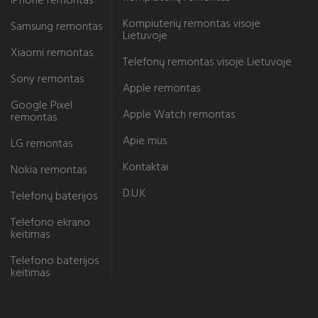
iPhone remontas
Kompiuterių remontas visoje
Samsung remontas
Lietuvoje
Xiaomi remontas
Telefonų remontas visoje Lietuvoje
Sony remontas
Apple remontas
Google Pixel
Apple Watch remontas
remontas
Apie mus
LG remontas
Kontaktai
Nokia remontas
D.U.K
Telefonų baterijos
Telefono ekrano
keitimas
Telefono baterijos
keitimas