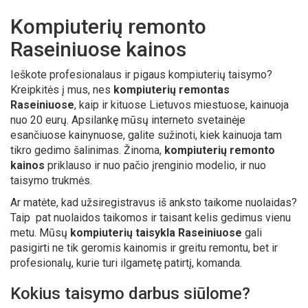
Kompiuterių remonto
Raseiniuose kainos
Ieškote profesionalaus ir pigaus kompiuterių taisymo?
Kreipkitės į mus, nes
kompiuterių remontas
Raseiniuose
, kaip ir kituose Lietuvos miestuose, kainuoja
nuo 20 eurų. Apsilankę mūsų interneto svetainėje
esančiuose kainynuose, galite sužinoti, kiek kainuoja tam
tikro gedimo šalinimas. Žinoma,
kompiuterių remonto
kainos
priklauso ir nuo pačio įrenginio modelio, ir nuo
taisymo trukmės.
Ar matėte, kad užsiregistravus iš anksto taikome nuolaidas?
Taip pat nuolaidos taikomos ir taisant kelis gedimus vienu
metu. Mūsų
kompiuterių taisykla Raseiniuose
gali
pasigirti ne tik geromis kainomis ir greitu remontu, bet ir
profesionalų, kurie turi ilgametę patirtį, komanda.
Kokius taisymo darbus siūlome?