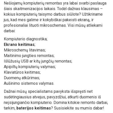
Nešiojamų kompiuterių remontas yra labai svarbi paslauga
šiais skaitmenizacijos laikais. Todėl dažnas klausimas –
kokius kompiuterių taisymo darbus siūlote? Užtikriname
jus, kad mes galime ir kokybiškai pakeisti ekraną, ir
profesionaliai lituoti mikroschemas. Visi mūsų atliekami
darbai:
Kompiuterio diagnostika;
Ekrano keitimas
;
Mikroschemų litavimas;
Maitinimo jungties remontas;
Išlūžusių USB ar kitų jungčių remontas;
Apipiltų kompiuterių valymas;
Klaviatūros keitimas;
Duomenų atkūrimas;
Aušinimo sistemos valymas.
Dažnai mūsų specialistams pavyksta išspręsti net
sudėtingiausius atvejus, pavyzdžiui, atkurti duomenis iš
neįsijungiančio kompiuterio. Domina kitokie remonto darbai,
tarkim,
baterijos keitimas
? Susisiekite su mumis dabar!