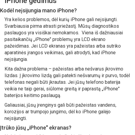
iPhone gedimus
Kodėl neįsijungia mano iPhone?
Yra kelios problemos, dėl kurių iPhone gali neįsijungti.
Svarbiausia pirma atrasti priežastį. Mūsų diagnostikos
paslaugos yra visiškai nemokamos. Viena iš dažniausiai
pasitaikančių „iPhone" problemų yra LCD ekrano
pažeidimas. Jei LCD ekranas yra pažeistas arba sutriko
aparatinės įrangos veikimas, gali atrodyti, kad iPhone
neįsijungia.
Kita dažna problema – pažeistas arba nešvarus įkrovimo
lizdas. Į įkrovimo lizdą gali patekti nešvarumų ir purvo, todėl
telefonas negali būti įkrautas. Jei jūsų telefono baterija
veikia ne taip gerai, siūlome greitą ir paprastą „iPhone"
baterijos keitimo paslaugą.
Galiausiai, jūsų įrenginys gali būti pažeistas vandens,
korozijos ar trumpojo jungimo, dėl ko iPhone galėjo
neįsijungti.
Įtrūko jūsų „iPhone" ekranas?