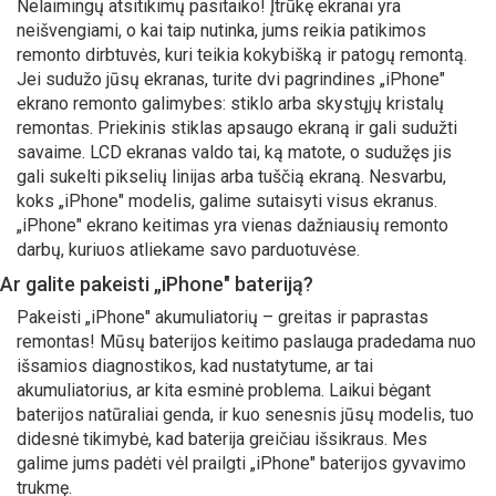
Nelaimingų atsitikimų pasitaiko! Įtrūkę ekranai yra
neišvengiami, o kai taip nutinka, jums reikia patikimos
remonto dirbtuvės, kuri teikia kokybišką ir patogų remontą.
Jei sudužo jūsų ekranas, turite dvi pagrindines „iPhone"
ekrano remonto galimybes: stiklo arba skystųjų kristalų
remontas. Priekinis stiklas apsaugo ekraną ir gali sudužti
savaime. LCD ekranas valdo tai, ką matote, o sudužęs jis
gali sukelti pikselių linijas arba tuščią ekraną. Nesvarbu,
koks „iPhone" modelis, galime sutaisyti visus ekranus.
„iPhone" ekrano keitimas yra vienas dažniausių remonto
darbų, kuriuos atliekame savo parduotuvėse.
Ar galite pakeisti „iPhone" bateriją?
Pakeisti „iPhone" akumuliatorių – greitas ir paprastas
remontas! Mūsų baterijos keitimo paslauga pradedama nuo
išsamios diagnostikos, kad nustatytume, ar tai
akumuliatorius, ar kita esminė problema. Laikui bėgant
baterijos natūraliai genda, ir kuo senesnis jūsų modelis, tuo
didesnė tikimybė, kad baterija greičiau išsikraus. Mes
galime jums padėti vėl prailgti
„iPhone" baterijos gyvavimo
trukmę
.