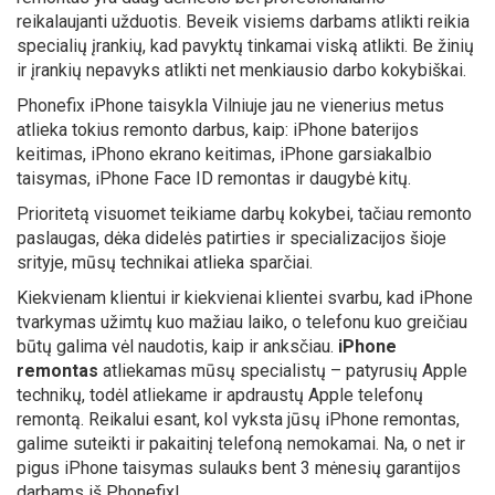
reikalaujanti užduotis. Beveik visiems darbams atlikti reikia
specialių įrankių, kad pavyktų tinkamai viską atlikti. Be žinių
ir įrankių nepavyks atlikti net menkiausio darbo kokybiškai.
Phonefix iPhone taisykla Vilniuje jau ne vienerius metus
atlieka tokius remonto darbus, kaip: iPhone baterijos
keitimas, iPhono ekrano keitimas, iPhone garsiakalbio
taisymas, iPhone Face ID remontas ir daugybė kitų.
Prioritetą visuomet teikiame darbų kokybei, tačiau remonto
paslaugas, dėka didelės patirties ir specializacijos šioje
srityje, mūsų technikai atlieka sparčiai.
Kiekvienam klientui ir kiekvienai klientei svarbu, kad iPhone
tvarkymas užimtų kuo mažiau laiko, o telefonu kuo greičiau
būtų galima vėl naudotis, kaip ir anksčiau.
iPhone
remontas
atliekamas mūsų specialistų – patyrusių Apple
technikų, todėl atliekame ir apdraustų Apple telefonų
remontą. Reikalui esant, kol vyksta jūsų iPhone remontas,
galime suteikti ir pakaitinį telefoną nemokamai. Na, o net ir
pigus iPhone taisymas sulauks bent 3 mėnesių garantijos
darbams iš Phonefix!