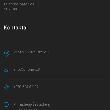
Telefono baterijos
keitimas
Kontaktai
Vilnius, S.Žukausko g. 1
info@phonefix.lt
+370 681 62157
Pirmadienį-Šeštadienį