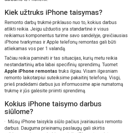
Kiek užtruks iPhone taisymas?
Remonto darbų trukmė priklauso nuo to, kokius darbus
atlikti reikia. Jeigu užduotis yra standartinė ir visus
reikiamus komponentus turime savo sandėlyje, greičiausias
iPhone tvarkymas ir Apple telefonų remontas gali būti
atliekamas vos per 1 valandą.
Tačiau reikia paminėti ir tas situacijas, kurių metu reikia
nestandartinių arba labai specifinių sprendimų. Tuomet
Apple iPhone remontas
truks ilgiau. Visam ilgesniam
remonto laikotarpiui suteiksime pakaitinį telefoną. Visgi,
prieš pradėdami darbus jus informuosime apie numatomą
trukmę ir jūs galėsite priimti sprendimą.
Kokius iPhone taisymo darbus
siūlome?
·
Mūsų iPhone taisykla siūlo pačius įvairiausius remonto
darbus. Dauguma prieinamų paslaugų gali skirtis