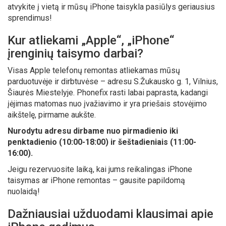
atvykite į vietą ir mūsų iPhone taisykla pasiūlys geriausius
sprendimus!
Kur atliekami „Apple“, „iPhone“
įrenginių taisymo darbai?
Visas Apple telefonų remontas atliekamas mūsų
parduotuvėje ir dirbtuvėse – adresu S.Žukausko g. 1, Vilnius,
Šiaurės Miestelyje. Phonefix rasti labai paprasta, kadangi
įėjimas matomas nuo įvažiavimo ir yra priešais stovėjimo
aikštelę, pirmame aukšte.
Nurodytu adresu dirbame nuo pirmadienio iki
penktadienio (10:00-18:00) ir šeštadieniais (11:00-
16:00).
Jeigu rezervuosite laiką, kai jums reikalingas iPhone
taisymas ar iPhone remontas – gausite papildomą
nuolaidą!
Dažniausiai užduodami klausimai apie