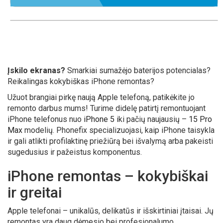
Įskilo ekranas?
Smarkiai sumažėjo baterijos potencialas?
Reikalingas kokybiškas iPhone remontas?
Užuot brangiai pirkę naują Apple telefoną, patikėkite jo
remonto darbus mums! Turime didelę patirtį remontuojant
iPhone telefonus nuo
iPhone 5
iki pačių naujausių –
15 Pro
Max
modelių. Phonefix specializuojasi, kaip iPhone taisykla
ir gali atlikti profilaktinę priežiūrą bei išvalymą arba pakeisti
sugedusius ir pažeistus komponentus.
iPhone remontas – kokybiškai
ir greitai
Apple telefonai – unikalūs, delikatūs ir išskirtiniai įtaisai. Jų
remontas yra daug dėmesio bei profesionalumo