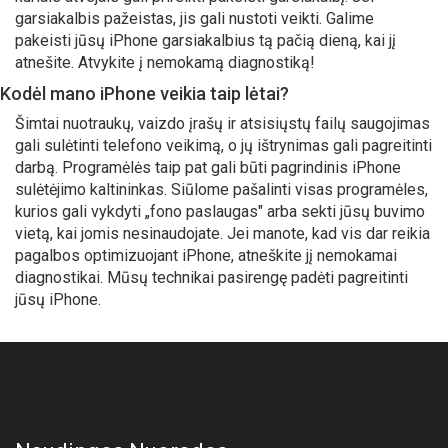
garsiakalbis pažeistas, jis gali nustoti veikti. Galime
pakeisti jūsų iPhone garsiakalbius tą pačią dieną, kai jį
atnešite. Atvykite į nemokamą diagnostiką!
Kodėl mano iPhone veikia taip lėtai?
Šimtai nuotraukų, vaizdo įrašų ir atsisiųstų failų saugojimas
gali sulėtinti telefono veikimą, o jų ištrynimas gali pagreitinti
darbą. Programėlės taip pat gali būti pagrindinis iPhone
sulėtėjimo kaltininkas. Siūlome pašalinti visas programėles,
kurios gali vykdyti „fono paslaugas" arba sekti jūsų buvimo
vietą, kai jomis nesinaudojate. Jei manote, kad vis dar reikia
pagalbos optimizuojant iPhone, atneškite jį nemokamai
diagnostikai. Mūsų technikai pasirengę padėti pagreitinti
jūsų iPhone.