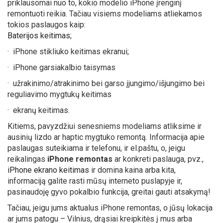
priklausomai nuo to, kokio modelio iPhone įrenginį
remontuoti reikia. Tačiau visiems modeliams atliekamos
tokios paslaugos kaip:
Baterijos keitimas
;
·
iPhone stikliuko keitimas ekranui;
·
iPhone garsiakalbio taisymas
·
užrakinimo/atrakinimo bei garso įjungimo/išjungimo bei
reguliavimo mygtukų keitimas
·
ekranų keitimas.
Kitiems, pavyzdžiui senesniems modeliams atliksime ir
ausinių lizdo ar haptic mygtuko remontą. Informacija apie
paslaugas suteikiama ir telefonu, ir el.paštu, o, jeigu
reikalingas
iPhone remontas
ar konkreti paslauga, pvz.,
iPhone ekrano keitimas
ir domina kaina arba kita,
informaciją galite rasti mūsų interneto puslapyje ir,
pasinaudoję gyvo pokalbio funkcija, greitai gauti atsakymą!
Tačiau, jeigu jums aktualus iPhone remontas, o jūsų lokacija
ar jums patogu – Vilnius, drąsiai kreipkitės į mus arba