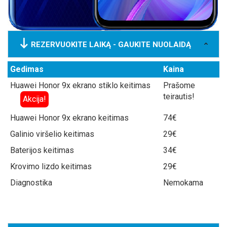
REZERVUOKITE LAIKĄ - GAUKITE NUOLAIDĄ
Gedimas
Kaina
Huawei Honor 9x ekrano stiklo keitimas
Prašome
teirautis!
Akcija!
Huawei Honor 9x ekrano keitimas
74€
Galinio viršelio keitimas
29€
Baterijos keitimas
34€
Krovimo lizdo keitimas
29€
Diagnostika
Nemokama