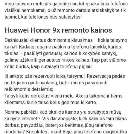
Viso taisymo metu jūs galėsite naudotis pakaitiniu telefonu
visiškai nemokamai, o už remonto darbus atsiskaitykite tik
tuomet, kai telefonas bus sutaisytas!
Huawei Honor 9x remonto kainos
Dažniausiai klientus dominantis klausimas – kokia taisymo
kaina? Kadangi esame patikima telefonų taisykla, kurios
tikslas – pasiūlyti geriausią kainos ir kokybės santykį,
galime užtikrinti geriausias rinkos kainas. Taip pat siūlome
kelis būdus, kaip sutaisyti telefoną pigiau:
Iš anksto užsirezervuoti laiką taisymui. Rezervacija padės
ne tik jums gauti nuolaidą, bet ir mums pasirūpinti
reikiamomis detalėmis;
Taisyti kelis defektus vienu metu. Akcija taikoma ir tiems
klientams, kurie taiso kelis gedimus iš karto.
Norime pabrėžti, kad tikslios kainos yra surašytos mūsų
kainyne internete. Vis dar abejojate, kiek kainuos tam tikras
darbas, pavyzdžiui, baterijos keitimas, jūsų telefono
modeliui? Kreipkitės į mus! Beje, jūsų telefono diagnostika