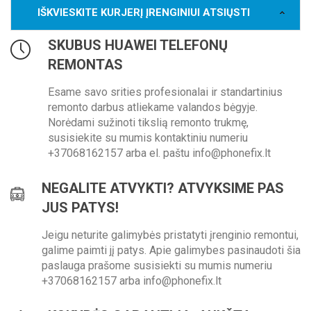
IŠKVIESKITE KURJERĮ ĮRENGINIUI ATSIŲSTI
SKUBUS HUAWEI TELEFONŲ
REMONTAS
Esame savo srities profesionalai ir standartinius
remonto darbus atliekame valandos bėgyje.
Norėdami sužinoti tikslią remonto trukmę,
susisiekite su mumis kontaktiniu numeriu
+37068162157 arba el. paštu info@phonefix.lt
NEGALITE ATVYKTI? ATVYKSIME PAS
JUS PATYS!
Jeigu neturite galimybės pristatyti įrenginio remontui,
galime paimti jį patys. Apie galimybes pasinaudoti šia
paslauga prašome susisiekti su mumis numeriu
+37068162157 arba info@phonefix.lt