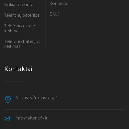
Kontaktai
Nokia remontas
D.U.K
Telefonų baterijos
Telefono ekrano
keitimas
Telefono baterijos
keitimas
Kontaktai
Vilnius, S.Žukausko g. 1
info@phonefix.lt