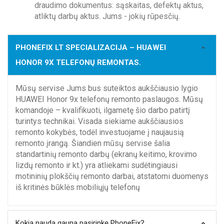
draudimo dokumentus: sąskaitas, defektų aktus,
atliktų darbų aktus. Jums - jokių rūpesčių.
PHONEFIX LT SPECIALIZACIJA – HUAWEI
HONOR 9X TELEFONŲ REMONTAS.
Mūsų servise Jums bus suteiktos aukščiausio lygio
HUAWEI Honor 9x telefonų remonto paslaugos. Mūsų
komandoje – kvalifikuoti, ilgametę šio darbo patirtį
turintys technikai. Visada siekiame aukščiausios
remonto kokybės, todėl investuojame į naujausią
remonto įrangą. Šiandien mūsų servise šalia
standartinių remonto darbų (ekranų keitimo, krovimo
lizdų remonto ir kt.) yra atliekami sudėtingiausi
motininių plokščių remonto darbai, atstatomi duomenys
iš kritinės būklės mobiliųjų telefonų
Kokią naudą gauna pasirinkę PhoneFix?