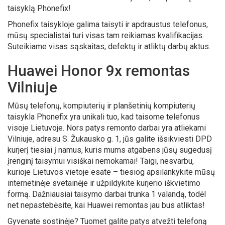
taisyklą Phonefix!
Phonefix taisykloje galima taisyti ir apdraustus telefonus,
mūsų specialistai turi visas tam reikiamas kvalifikacijas.
Suteikiame visas sąskaitas, defektų ir atliktų darbų aktus.
Huawei Honor 9x remontas
Vilniuje
Mūsų telefonų, kompiuterių ir planšetinių kompiuterių
taisykla Phonefix yra unikali tuo, kad taisome telefonus
visoje Lietuvoje. Nors patys remonto darbai yra atliekami
Vilniuje, adresu S. Žukausko g. 1, jūs galite išsikviesti DPD
kurjerį tiesiai į namus, kuris mums atgabens jūsų sugedusį
įrenginį taisymui visiškai nemokamai! Taigi, nesvarbu,
kurioje Lietuvos vietoje esate – tiesiog apsilankykite mūsų
internetinėje svetainėje ir užpildykite kurjerio iškvietimo
formą. Dažniausiai taisymo darbai trunka 1 valandą, todėl
net nepastebėsite, kai Huawei remontas jau bus atliktas!
Gyvenate sostinėje? Tuomet galite patys atvežti telefoną