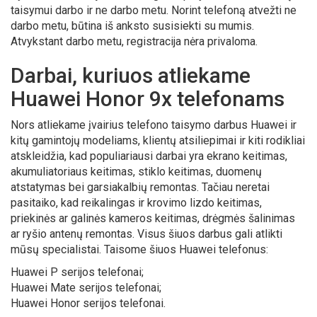
taisymui darbo ir ne darbo metu. Norint telefoną atvežti ne
darbo metu, būtina iš anksto susisiekti su mumis.
Atvykstant darbo metu, registracija nėra privaloma.
Darbai, kuriuos atliekame
Huawei Honor 9x telefonams
Nors atliekame įvairius telefono taisymo darbus Huawei ir
kitų gamintojų modeliams, klientų atsiliepimai ir kiti rodikliai
atskleidžia, kad populiariausi darbai yra ekrano keitimas,
akumuliatoriaus keitimas, stiklo keitimas, duomenų
atstatymas bei garsiakalbių remontas. Tačiau neretai
pasitaiko, kad reikalingas ir krovimo lizdo keitimas,
priekinės ar galinės kameros keitimas, drėgmės šalinimas
ar ryšio antenų remontas. Visus šiuos darbus gali atlikti
mūsų specialistai. Taisome šiuos Huawei telefonus:
Huawei P serijos telefonai;
Huawei Mate serijos telefonai;
Huawei Honor serijos telefonai.