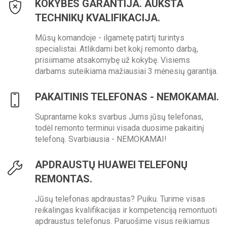
KOKYBĖS GARANTIJA. AUKŠTA
TECHNIKŲ KVALIFIKACIJA.
Mūsų komandoje - ilgametę patirtį turintys
specialistai. Atlikdami bet kokį remonto darbą,
prisiimame atsakomybę už kokybę. Visiems
darbams suteikiama mažiausiai 3 mėnesių garantija.
PAKAITINIS TELEFONAS - NEMOKAMAI.
Suprantame koks svarbus Jums jūsų telefonas,
todėl remonto terminui visada duosime pakaitinį
telefoną. Svarbiausia - NEMOKAMAI!
APDRAUSTŲ HUAWEI TELEFONŲ
REMONTAS.
Jūsų telefonas apdraustas? Puiku. Turime visas
reikalingas kvalifikacijas ir kompetenciją remontuoti
apdraustus telefonus. Paruošime visus reikiamus