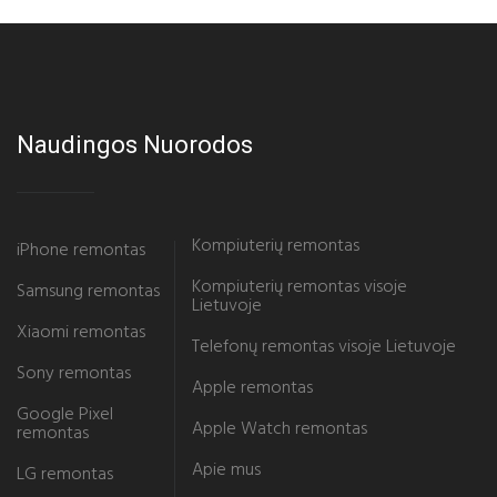
Naudingos Nuorodos
Kompiuterių remontas
iPhone remontas
Kompiuterių remontas visoje
Samsung remontas
Lietuvoje
Xiaomi remontas
Telefonų remontas visoje Lietuvoje
Sony remontas
Apple remontas
Google Pixel
Apple Watch remontas
remontas
Apie mus
LG remontas