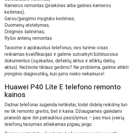
Kameros remontas (priekinės arba galinės kameros
keitimas);
Garso/įjungimo mygtuko keitimas;
Duomenų atstatymas;
Drėgmės šalinimas;
Ryšio antenų remontas.
Taisome ir apdraustus telefonus, nes turime visas
reikiamas kvalifikacijas ir galime sutvarkyti būtinuosius
dokumentus (sąskaitas, defektų aktus ir atliktų darbų
aktus). Nežinote tiklaus gedimo? Ne problema, galime atlikti
įrenginio diagnostiką, kuri jums nieko nekainuos!
Huawei P40 Lite E telefono remonto
kainos
Dažnai telefonai sugenda netikėtai, todėl didelę reikšmę turi
ne tik remonto greitis, bet ir kaina. Džiaugiamės galėdami
pranešti apie itin patrauklius pasiūlymus – pas mus įvairių
telefonų taisymas atliekamas pigiau, jeigu: