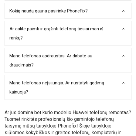
Kokią naudą gauna pasirinkę PhoneFix?
Ar galite paimti ir grąžinti telefoną tiesiai man iš
rankų?
Mano telefonas apdraustas. Ar dirbate su
draudimais?
Mano telefonas neįsijungia. Ar nustatyti gedimą
kainuoja?
Ar jus domina bet kurio modelio Huawei telefonų remontas?
Tuomet rinkitės profesionalų šio gamintojo telefonų
taisymą mūsų taisykloje Phonefix! Šioje taisykloje
siūlomos kokybiškos ir greitos telefonų, kompiuterių ir