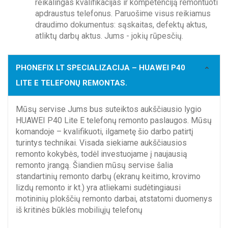
reikalingas kvalifikacijas ir kompetenciją remontuoti
apdraustus telefonus. Paruošime visus reikiamus
draudimo dokumentus: sąskaitas, defektų aktus,
atliktų darbų aktus. Jums - jokių rūpesčių.
PHONEFIX LT SPECIALIZACIJA – HUAWEI P40
LITE E TELEFONŲ REMONTAS.
Mūsų servise Jums bus suteiktos aukščiausio lygio
HUAWEI P40 Lite E telefonų remonto paslaugos. Mūsų
komandoje – kvalifikuoti, ilgametę šio darbo patirtį
turintys technikai. Visada siekiame aukščiausios
remonto kokybės, todėl investuojame į naujausią
remonto įrangą. Šiandien mūsų servise šalia
standartinių remonto darbų (ekranų keitimo, krovimo
lizdų remonto ir kt.) yra atliekami sudėtingiausi
motininių plokščių remonto darbai, atstatomi duomenys
iš kritinės būklės mobiliųjų telefonų