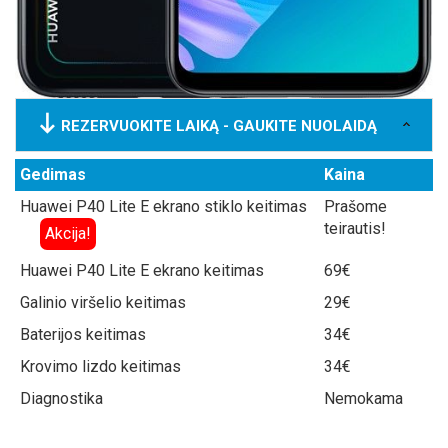
REZERVUOKITE LAIKĄ - GAUKITE NUOLAIDĄ
Gedimas
Kaina
Huawei P40 Lite E ekrano stiklo keitimas
Prašome
teirautis!
Akcija!
Huawei P40 Lite E ekrano keitimas
69€
Galinio viršelio keitimas
29€
Baterijos keitimas
34€
Krovimo lizdo keitimas
34€
Diagnostika
Nemokama