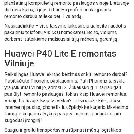
planšetinių kompiuterių remonto paslaugos visoje Lietuvoje
itin gera kaina, o joje dirbantys profesionalai įprastai
remonto darbus atlieka per 1 valandą.
Nesijaudinkite – viso taisymo laikotarpiu galėsite naudotis
pakaitiniu telefonu visiškai nemokamai. Be to, visiems
darbams suteikiame mažiausiai trijų mėnesių garantiją!
Huawei P40 Lite E remontas
Vilniuje
Reikalingas Huawei ekrano keitimas ar kiti remonto darbai?
Pasitikėkite Phonefix paslaugomis. Pati Phonefix taisykla
yra įsikūrusi Vilniuje, adresu S. Žukausko g. 1, tačiau gali
pasiūlyti remonto paslaugas, tokias kaip Huawei remontas,
Visoje Lietuvoje. Kaip tai veikia? Tiesiog užeikite į mūsų
internetinį puslapį phonefix.lt, užpildykite kurjerio iškvietimo
formą ir, kurjeriui atvykus pas jus į namus, paduokite jam
sugedusį įrenginį!
Saugiu ir greitu transportavimu rūpinasi mūsų logistikos