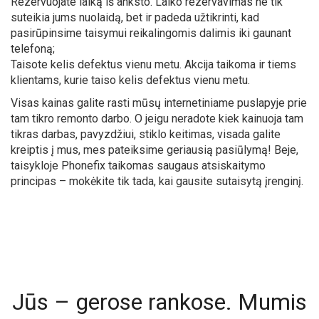
Rezervuojate laiką iš anksto. Laiko rezervavimas ne tik
suteikia jums nuolaidą, bet ir padeda užtikrinti, kad
pasirūpinsime taisymui reikalingomis dalimis iki gaunant
telefoną;
Taisote kelis defektus vienu metu. Akcija taikoma ir tiems
klientams, kurie taiso kelis defektus vienu metu.
Visas kainas galite rasti mūsų internetiniame puslapyje prie
tam tikro remonto darbo. O jeigu neradote kiek kainuoja tam
tikras darbas, pavyzdžiui, stiklo keitimas, visada galite
kreiptis į mus, mes pateiksime geriausią pasiūlymą! Beje,
taisykloje Phonefix taikomas saugaus atsiskaitymo
principas – mokėkite tik tada, kai gausite sutaisytą įrenginį.
Jūs – gerose rankose. Mumis