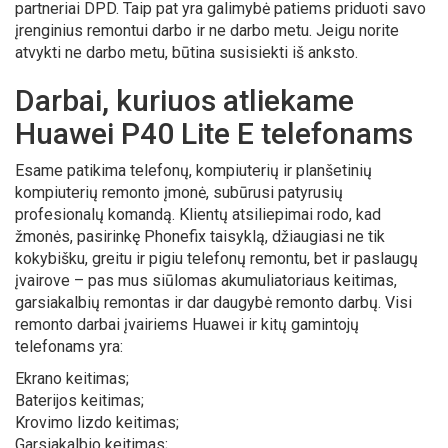
partneriai DPD. Taip pat yra galimybė patiems priduoti savo
įrenginius remontui darbo ir ne darbo metu. Jeigu norite
atvykti ne darbo metu, būtina susisiekti iš anksto.
Darbai, kuriuos atliekame
Huawei P40 Lite E telefonams
Esame patikima telefonų, kompiuterių ir planšetinių
kompiuterių remonto įmonė, subūrusi patyrusių
profesionalų komandą. Klientų atsiliepimai rodo, kad
žmonės, pasirinkę Phonefix taisyklą, džiaugiasi ne tik
kokybišku, greitu ir pigiu telefonų remontu, bet ir paslaugų
įvairove – pas mus siūlomas akumuliatoriaus keitimas,
garsiakalbių remontas ir dar daugybė remonto darbų. Visi
remonto darbai įvairiems Huawei ir kitų gamintojų
telefonams yra:
Ekrano keitimas;
Baterijos keitimas;
Krovimo lizdo keitimas;
Garsiakalbio keitimas;