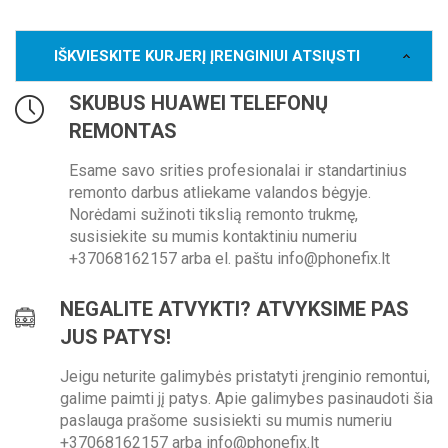
IŠKVIESKITE KURJERĮ ĮRENGINIUI ATSIŲSTI
SKUBUS HUAWEI TELEFONŲ
REMONTAS
Esame savo srities profesionalai ir standartinius
remonto darbus atliekame valandos bėgyje.
Norėdami sužinoti tikslią remonto trukmę,
susisiekite su mumis kontaktiniu numeriu
+37068162157 arba el. paštu info@phonefix.lt
NEGALITE ATVYKTI? ATVYKSIME PAS
JUS PATYS!
Jeigu neturite galimybės pristatyti įrenginio remontui,
galime paimti jį patys. Apie galimybes pasinaudoti šia
paslauga prašome susisiekti su mumis numeriu
+37068162157 arba info@phonefix.lt