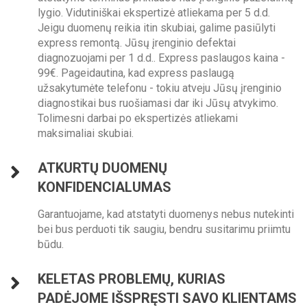
lygio. Vidutiniškai ekspertizė atliekama per 5 d.d.
Jeigu duomenų reikia itin skubiai, galime pasiūlyti
express remontą. Jūsų įrenginio defektai
diagnozuojami per 1 d.d.. Express paslaugos kaina -
99€. Pageidautina, kad express paslaugą
užsakytumėte telefonu - tokiu atveju Jūsų įrenginio
diagnostikai bus ruošiamasi dar iki Jūsų atvykimo.
Tolimesni darbai po ekspertizės atliekami
maksimaliai skubiai.
ATKURTŲ DUOMENŲ
KONFIDENCIALUMAS
Garantuojame, kad atstatyti duomenys nebus nutekinti
bei bus perduoti tik saugiu, bendru susitarimu priimtu
būdu.
KELETAS PROBLEMŲ, KURIAS
PADĖJOME IŠSPRĘSTI SAVO KLIENTAMS