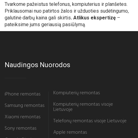
Tvarkome pažeistus telefonus, kompiuterius ir planšetes.
Priklausomai nuo patirtos žalos ir užduoties sudėtingumo,
galutinė darbų kaina gali skirtis
. Atlikus ekspertizę
–
pateiksime jums geriausią pasiūlymą.
Naudingos Nuorodos
Kompiuterių remontas
iPhone remontas
Kompiuterių remontas visoje
Samsung remontas
Lietuvoje
Xiaomi remontas
Telefonų remontas visoje Lietuvoje
Sony remontas
Apple remontas