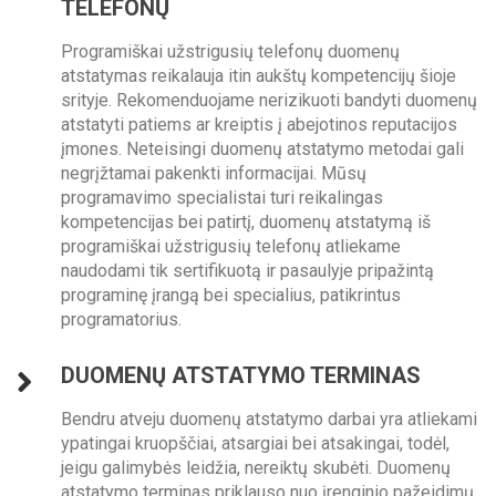
TELEFONŲ
Programiškai užstrigusių telefonų duomenų
atstatymas reikalauja itin aukštų kompetencijų šioje
srityje. Rekomenduojame nerizikuoti bandyti duomenų
atstatyti patiems ar kreiptis į abejotinos reputacijos
įmones. Neteisingi duomenų atstatymo metodai gali
negrįžtamai pakenkti informacijai. Mūsų
programavimo specialistai turi reikalingas
kompetencijas bei patirtį, duomenų atstatymą iš
programiškai užstrigusių telefonų atliekame
naudodami tik sertifikuotą ir pasaulyje pripažintą
programinę įrangą bei specialius, patikrintus
programatorius.
DUOMENŲ ATSTATYMO TERMINAS
Bendru atveju duomenų atstatymo darbai yra atliekami
ypatingai kruopščiai, atsargiai bei atsakingai, todėl,
jeigu galimybės leidžia, nereiktų skubėti. Duomenų
atstatymo terminas priklauso nuo įrenginio pažeidimų