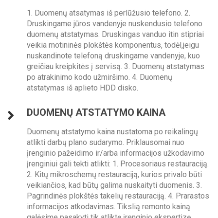
1. Duomenų atsatymas iš perlūžusio telefono. 2.
Druskingame jūros vandenyje nuskendusio telefono
duomenų atstatymas. Druskingas vanduo itin stipriai
veikia motininės plokštės komponentus, todėl,jeigu
nuskandinote telefoną druskingame vandenyje, kuo
greičiau kreipkitės į servisą. 3. Duomenų atstatymas
po atrakinimo kodo užmiršimo. 4. Duomenų
atstatymas iš aplieto HDD disko.
DUOMENŲ ATSTATYMO KAINA
Duomenų atstatymo kaina nustatoma po reikalingų
atlikti darbų plano sudarymo. Priklausomai nuo
įrenginio pažeidimo ir/arba informacijos užkodavimo
įrenginiui gali tekti atlikti: 1. Procesoriaus restauraciją.
2. Kitų mikroschemų restauraciją, kurios privalo būti
veikiančios, kad būtų galima nuskaityti duomenis. 3.
Pagrindinės plokštės takelių restauraciją. 4. Prarastos
informacijos atkodavimas. Tikslią remonto kainą
galėsime pasakyti tik atliktę įrenginio ekspertizę.