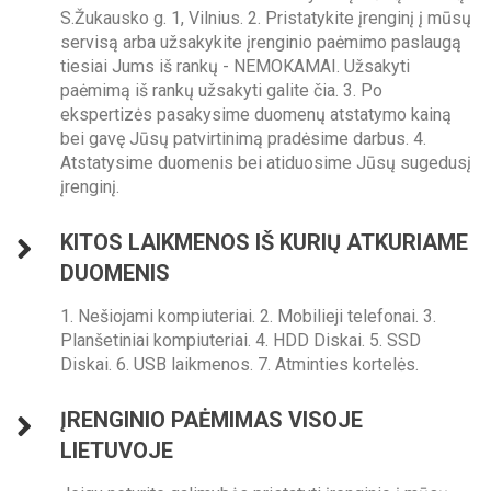
S.Žukausko g. 1, Vilnius. 2. Pristatykite įrenginį į mūsų
servisą arba užsakykite įrenginio paėmimo paslaugą
tiesiai Jums iš rankų - NEMOKAMAI. Užsakyti
paėmimą iš rankų užsakyti galite čia. 3. Po
ekspertizės pasakysime duomenų atstatymo kainą
bei gavę Jūsų patvirtinimą pradėsime darbus. 4.
Atstatysime duomenis bei atiduosime Jūsų sugedusį
įrenginį.
KITOS LAIKMENOS IŠ KURIŲ ATKURIAME
DUOMENIS
1. Nešiojami kompiuteriai. 2. Mobilieji telefonai. 3.
Planšetiniai kompiuteriai. 4. HDD Diskai. 5. SSD
Diskai. 6. USB laikmenos. 7. Atminties kortelės.
ĮRENGINIO PAĖMIMAS VISOJE
LIETUVOJE