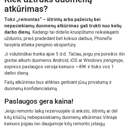
atkūrimas?
Toks „remontas“ – ištrintų arba pažeistų bei
nepasiekiamų duomenų atkūrimas gali trukti nuo kelių
darbo dienų.
Kadangi tai didelio kruopštumo reikalaujanti
užduotis, prieš pradedant bet kokius darbus, Phonefix
taisykla atlieka įrenginio ekspertizę.
Ji vidutiniškai trunka apie 5 d.d.. Tačiau, jeigu yra poreikis itin
greitai atkurti duomenis Android, iOS ar Windows įrenginyje,
express paslaugos versija kainuos ~49€ ir truks vos 1
darbo dieną.
Failų atkūrimas bus atliktas gerbiant jūsų privatumą ir
duomenų konfidencialumą.
Paslaugos gera kaina!
Jeigu remonto laiką rezervuojate iš anksto, ištrintų ar dėl
kitų kliūčių nebepasiekiamų duomenų atkūrimas Vilniuje
kainuos pigiau nei daugumoje kitų remonto įstaigų.