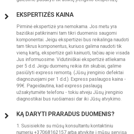
EKSPERTIZĖS KAINA
Pirminė ekspertizė yra nemokama. Jos metu yra
baziškai patikrinami tam tikri duomenis saugomi
komponentai. Jeigu ekspertizei bus reikalinga naudoti
tam tikrus komponentus, kuriuos galima naudoti tik
vieną kartą, ekspertizė gali kainuoti, tačiau apie visada
Jus informuosime. Vidutiniškai ekspertizė atliekama
per 5 d.d. Jeigu duomenų reikia itin skubiai, galime
pasiūlyti express remontą. (Jūsų įrenginio defektai
diagnozuojami per 1 d.d.). Express paslaugos kaina -
99€. Pageidautina, kad express paslaugą
užsakytumėte telefonu - tokiu atveju Jūsų įrenginio
diagnostikai bus ruošiamasi dar iki Jūsų atvykimo.
KĄ DARYTI PRARADUS DUOMENIS?
1. Susisiekite su mūsų konsultantu kontaktiniu
numeriu +37068162157 arba atvykite į mūsų servisą