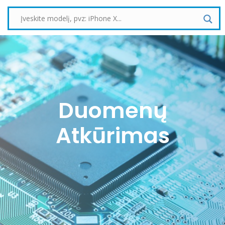
Duomenų
Atkūrimas