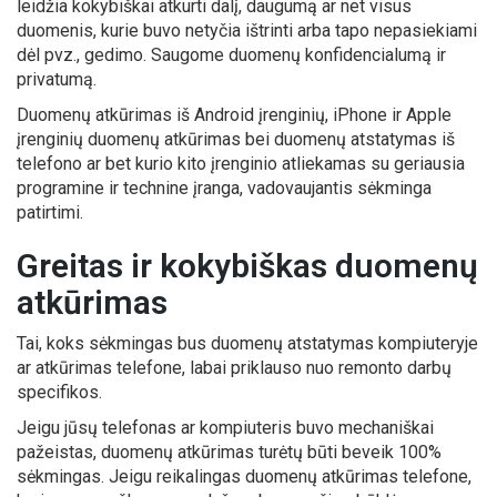
leidžia kokybiškai atkurti dalį, daugumą ar net visus
duomenis, kurie buvo netyčia ištrinti arba tapo nepasiekiami
dėl pvz., gedimo. Saugome duomenų konfidencialumą ir
privatumą.
Duomenų atkūrimas iš Android įrenginių, iPhone ir Apple
įrenginių duomenų atkūrimas bei duomenų atstatymas iš
telefono ar bet kurio kito įrenginio atliekamas su geriausia
programine ir technine įranga, vadovaujantis sėkminga
patirtimi.
Greitas ir kokybiškas duomenų
atkūrimas
Tai, koks sėkmingas bus duomenų atstatymas kompiuteryje
ar atkūrimas telefone, labai priklauso nuo remonto darbų
specifikos.
Jeigu jūsų telefonas ar kompiuteris buvo mechaniškai
pažeistas, duomenų atkūrimas turėtų būti beveik 100%
sėkmingas. Jeigu reikalingas duomenų atkūrimas telefone,