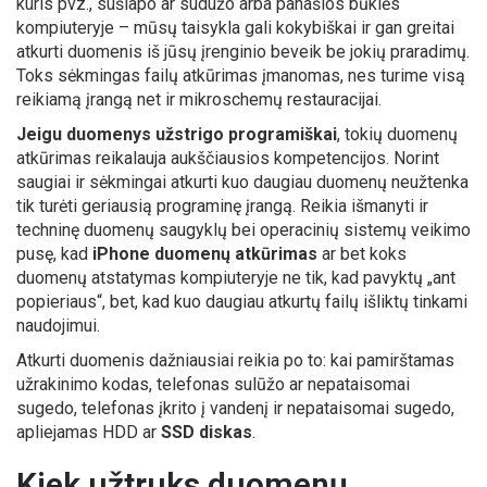
kuris pvz., sušlapo ar sudužo arba panašios būklės
kompiuteryje – mūsų taisykla gali kokybiškai ir gan greitai
atkurti duomenis iš jūsų įrenginio beveik be jokių praradimų.
Toks sėkmingas failų atkūrimas įmanomas, nes turime visą
reikiamą įrangą net ir mikroschemų restauracijai.
Jeigu duomenys užstrigo programiškai
, tokių duomenų
atkūrimas reikalauja aukščiausios kompetencijos. Norint
saugiai ir sėkmingai atkurti kuo daugiau duomenų neužtenka
tik turėti geriausią programinę įrangą. Reikia išmanyti ir
techninę duomenų saugyklų bei operacinių sistemų veikimo
pusę, kad
iPhone duomenų atkūrimas
ar bet koks
duomenų atstatymas kompiuteryje ne tik, kad pavyktų „ant
popieriaus“, bet, kad kuo daugiau atkurtų failų išliktų tinkami
naudojimui.
Atkurti duomenis dažniausiai reikia po to: kai pamirštamas
užrakinimo kodas, telefonas sulūžo ar nepataisomai
sugedo, telefonas įkrito į vandenį ir nepataisomai sugedo,
apliejamas HDD ar
SSD diskas
.
Kiek užtruks duomenų