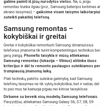
galime paimti iš jūsų nurodytos vietos.
Na, o, jeigu
remontas trunka ilgiau (pvz., Samsung baterijos keitimas ar
ekrano taisymas) –
galėsime visam taisymo laikotarpiui
suteikti pakaitinį telefoną.
Samsung remontas –
kokybiškai ir greitai
Greitai ir kokybiškai remontuoti Samsung išmaniuosius
telefonus įmanoma tik turint kompetentingus technikus bei
gerą įrangą.
Phonefix taisykla ir mūsų atliekamas
Samsung remontas (lokacija – Vilnius) atitinka šiuos
kriterijus ir dėl to remonto paslaugos suteikiamos per
trumpiausią įmanomą laiką.
Plati technikų patirtis suteikia galimybę, kad Samsung
telefonų taisymas ne tik vyktų kokybiškai, bet ir našiai, dėl
to pas mus tai kainuoja pigiau nei kitose taisyklose.
Dirbame su beveik visų modelių Samsung telefonais.
Pavyzdžiui, atliekamas Samsung Galaxy S6, S7, S8, S9