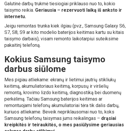
Galutinė darbų trukmė tiesiogiai priklauso nuo to, kokio
taisymo reikia.
Geriausia – rezervuoti laiką iš anksto ir
internetu.
Jeigu remontas trunka kiek ilgiau (pvz., Samsung Galaxy S6,
S7, S8, S9 ar kito modelio baterijos keitimas kartu su kitais
taisymo darbais), visam remonto laikotarpiui suteiksime
pakaitinį telefoną.
Kokius Samsung taisymo
darbus siūlome
Mes pigiau atliekame: ekranų ir lietimui jautrių stikliukų
keitimą, akumuliatoriaus keitimą, korpusų ir viršelių
remontą, krovimo lizdo keitimą, diagnostiką bei duomenų
perkėlimą. Tačiau Samsung baterijos keitimas ar
remontuojami telefonų akumuliatoriai tėra tik dalis darbų,
kuriuos atliekame. Beveik nepriklausomai nuo to, koks
Samsung telefonų taisymas jums reikalingas –
drąsiai
kreipkitės ir teiraukitės, o mes pasiūlysime geriausias