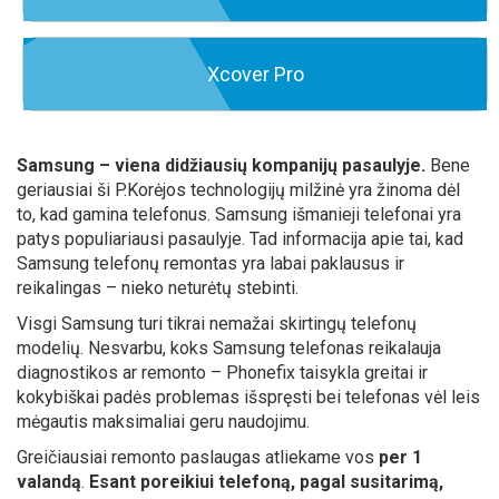
Xcover Pro
Samsung – viena didžiausių kompanijų pasaulyje.
Bene
geriausiai ši P.Korėjos technologijų milžinė yra žinoma dėl
to, kad gamina telefonus. Samsung išmanieji telefonai yra
patys populiariausi pasaulyje. Tad informacija apie tai, kad
Samsung telefonų remontas yra labai paklausus ir
reikalingas – nieko neturėtų stebinti.
Visgi Samsung turi tikrai nemažai skirtingų telefonų
modelių. Nesvarbu, koks Samsung telefonas reikalauja
diagnostikos ar remonto – Phonefix taisykla greitai ir
kokybiškai padės problemas išspręsti bei telefonas vėl leis
mėgautis maksimaliai geru naudojimu.
Greičiausiai remonto paslaugas atliekame vos
per 1
valandą
.
Esant poreikiui telefoną, pagal susitarimą,