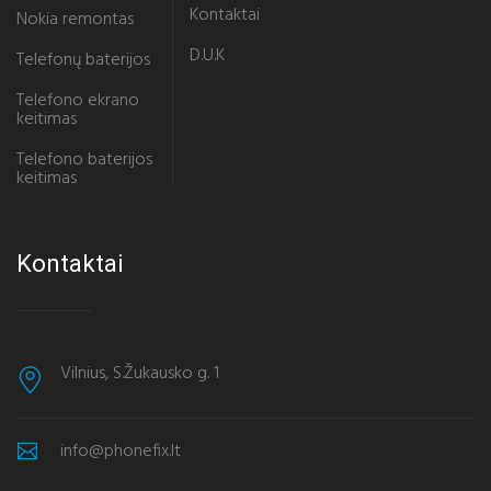
Kontaktai
Nokia remontas
D.U.K
Telefonų baterijos
Telefono ekrano
keitimas
Telefono baterijos
keitimas
Kontaktai
Vilnius, S.Žukausko g. 1
info@phonefix.lt