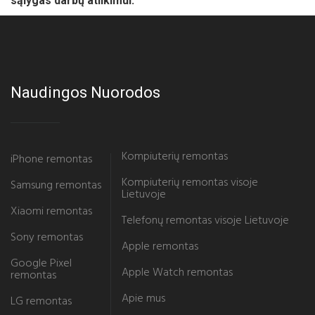
sąlygas darbų atlikimui.
Naudingos Nuorodos
Kompiuterių remontas
iPhone remontas
Kompiuterių remontas visoje
Samsung remontas
Lietuvoje
Xiaomi remontas
Telefonų remontas visoje Lietuvoje
Sony remontas
Apple remontas
Google Pixel
Apple Watch remontas
remontas
Apie mus
LG remontas