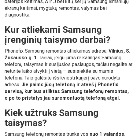
baterijos keitimas, A ir J bei kitų serijų Samsung išmaniųjų
ekranų keitimai, mygtukų remontas, valymas bei
diagnostika.
Kur atliekami Samsung
įrenginių taisymo darbai?
Phonefix Samsung remontas atliekamas adresu:
Vilnius, S.
Žukausko g. 1
. Tačiau, jeigu jums reikalingas Samsung
telefonų taisymas ir susijusios paslaugos, tačiau negalite ar
neturite laiko atvykti į vietą – susisiekite su mumis
telefonu. Taip galėsite išsikviesti kurjerį savo nurodytu
adresu.
Jie paims jūsų telefoną ir atveš į Phonefix
servisą, kur bus atliktas Samsung telefonų remontas,
o po to pristatys jau suremontuotą telefoną atgal.
Kiek užtruks Samsung
taisymas?
Samsung telefonų remontas trunka vos
nuo 1 valandos
.