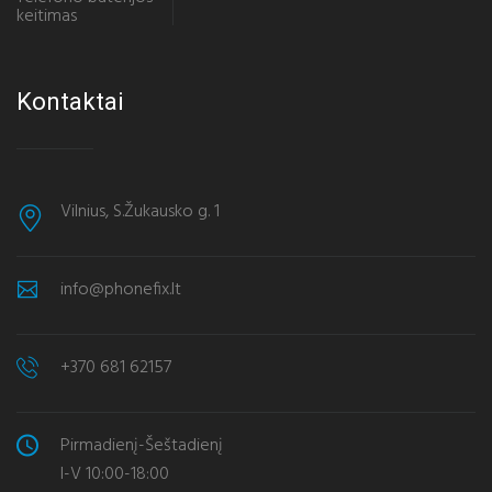
keitimas
Kontaktai
Vilnius, S.Žukausko g. 1
info@phonefix.lt
+370 681 62157
Pirmadienį-Šeštadienį
I-V 10:00-18:00