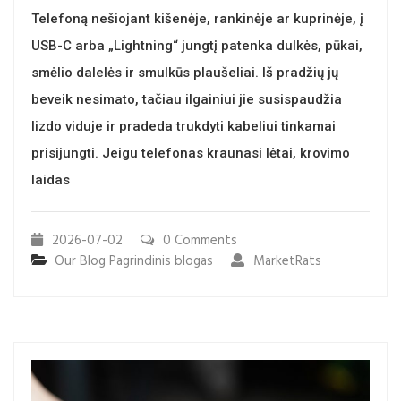
Telefoną nešiojant kišenėje, rankinėje ar kuprinėje, į
USB-C arba „Lightning“ jungtį patenka dulkės, pūkai,
smėlio dalelės ir smulkūs plaušeliai. Iš pradžių jų
beveik nesimato, tačiau ilgainiui jie susispaudžia
lizdo viduje ir pradeda trukdyti kabeliui tinkamai
prisijungti. Jeigu telefonas kraunasi lėtai, krovimo
laidas
2026-07-02
0 Comments
Our Blog
Pagrindinis blogas
MarketRats