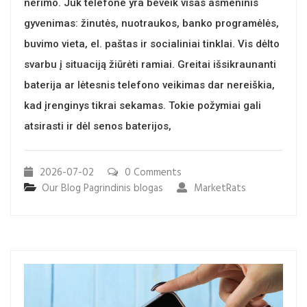
nerimo. Juk telefone yra beveik visas asmeninis
gyvenimas: žinutės, nuotraukos, banko programėlės,
buvimo vieta, el. paštas ir socialiniai tinklai. Vis dėlto
svarbu į situaciją žiūrėti ramiai. Greitai išsikraunanti
baterija ar lėtesnis telefono veikimas dar nereiškia,
kad įrenginys tikrai sekamas. Tokie požymiai gali
atsirasti ir dėl senos baterijos,
2026-07-02
0 Comments
Our Blog
Pagrindinis blogas
MarketRats