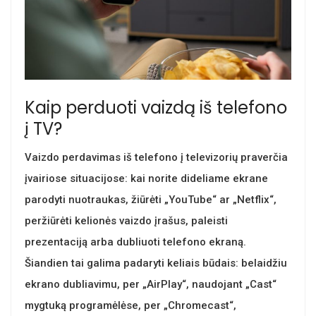
Kaip perduoti vaizdą iš telefono
į TV?
Vaizdo perdavimas iš telefono į televizorių praverčia
įvairiose situacijose: kai norite dideliame ekrane
parodyti nuotraukas, žiūrėti „YouTube“ ar „Netflix“,
peržiūrėti kelionės vaizdo įrašus, paleisti
prezentaciją arba dubliuoti telefono ekraną.
Šiandien tai galima padaryti keliais būdais: belaidžiu
ekrano dubliavimu, per „AirPlay“, naudojant „Cast“
mygtuką programėlėse, per „Chromecast“,