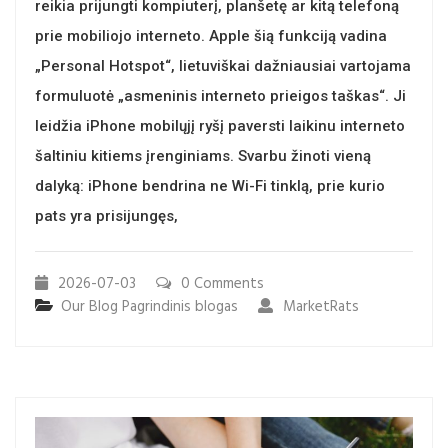
reikia prijungti kompiuterį, planšetę ar kitą telefoną
prie mobiliojo interneto. Apple šią funkciją vadina
„Personal Hotspot“, lietuviškai dažniausiai vartojama
formuluotė „asmeninis interneto prieigos taškas“. Ji
leidžia iPhone mobilųjį ryšį paversti laikinu interneto
šaltiniu kitiems įrenginiams. Svarbu žinoti vieną
dalyką: iPhone bendrina ne Wi-Fi tinklą, prie kurio
pats yra prisijungęs,
2026-07-03
0 Comments
Our Blog
Pagrindinis blogas
MarketRats