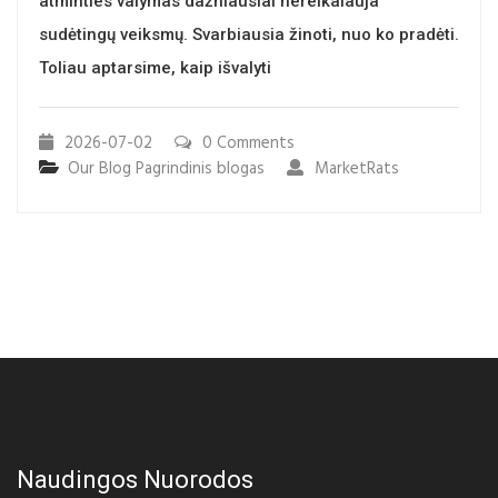
atminties valymas dažniausiai nereikalauja
sudėtingų veiksmų. Svarbiausia žinoti, nuo ko pradėti.
Toliau aptarsime, kaip išvalyti
2026-07-02
0 Comments
Our Blog
Pagrindinis blogas
MarketRats
Naudingos Nuorodos