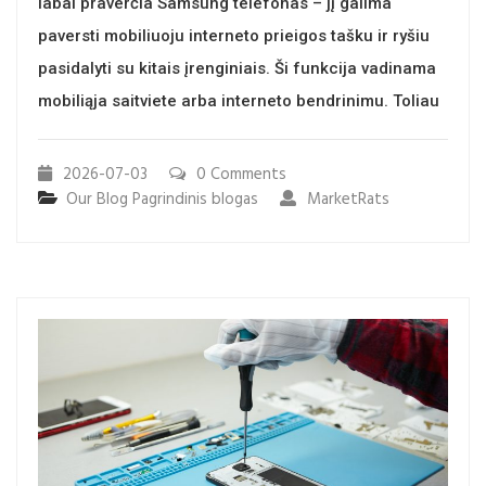
labai praverčia Samsung telefonas – jį galima
paversti mobiliuoju interneto prieigos tašku ir ryšiu
pasidalyti su kitais įrenginiais. Ši funkcija vadinama
mobiliąja saitviete arba interneto bendrinimu. Toliau
2026-07-03
0 Comments
Our Blog
Pagrindinis blogas
MarketRats