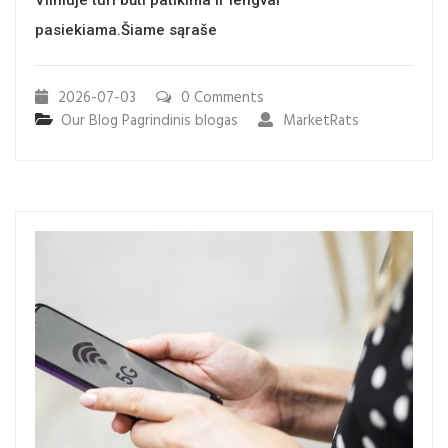
Vilniuje turi būti patikima ir lengvai
pasiekiama.Šiame sąraše
2026-07-03
0 Comments
Our Blog
Pagrindinis blogas
MarketRats