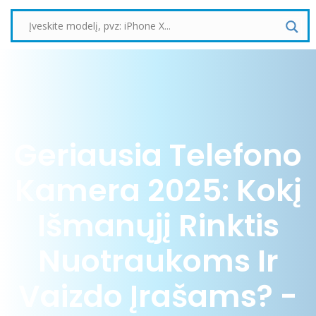
Geriausia Telefono
Kamera 2025: Kokį
Išmanųjį Rinktis
Nuotraukoms Ir
Vaizdo Įrašams? -