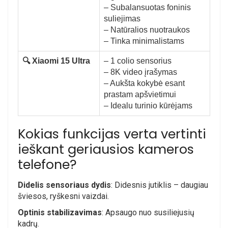
– Subalansuotas foninis
suliejimas
– Natūralios nuotraukos
– Tinka minimalistams
🔍 Xiaomi 15 Ultra
– 1 colio sensorius
– 8K video įrašymas
– Aukšta kokybė esant
prastam apšvietimui
– Idealu turinio kūrėjams
Kokias funkcijas verta vertinti
ieškant geriausios kameros
telefone?
Didelis sensoriaus dydis
: Didesnis jutiklis – daugiau
šviesos, ryškesni vaizdai.
Optinis stabilizavimas
: Apsaugo nuo susiliejusių
kadrų.