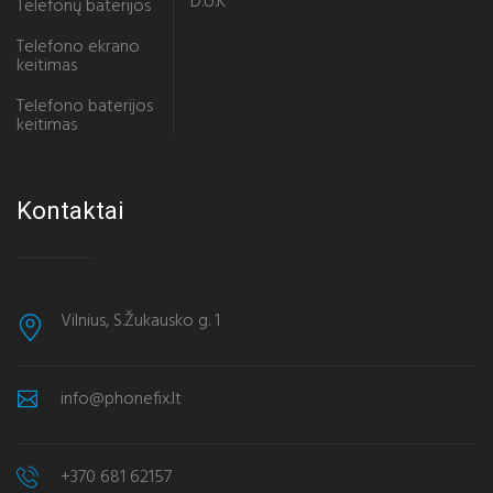
D.U.K
Telefonų baterijos
Telefono ekrano
keitimas
Telefono baterijos
keitimas
Kontaktai
Vilnius, S.Žukausko g. 1
info@phonefix.lt
+370 681 62157