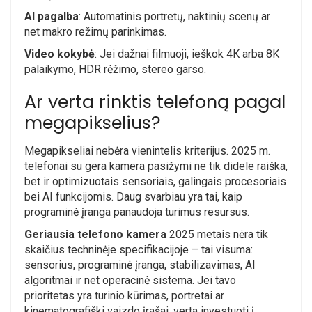
AI pagalba
: Automatinis portretų, naktinių scenų ar
net makro režimų parinkimas.
Video kokybė
: Jei dažnai filmuoji, ieškok 4K arba 8K
palaikymo, HDR rėžimo, stereo garso.
Ar verta rinktis telefoną pagal
megapikselius?
Megapikseliai nebėra vienintelis kriterijus. 2025 m.
telefonai su gera kamera pasižymi ne tik didele raiška,
bet ir optimizuotais sensoriais, galingais procesoriais
bei AI funkcijomis. Daug svarbiau yra tai, kaip
programinė įranga panaudoja turimus resursus.
Geriausia telefono kamera
2025 metais nėra tik
skaičius techninėje specifikacijoje – tai visuma:
sensorius, programinė įranga, stabilizavimas, AI
algoritmai ir net operacinė sistema. Jei tavo
prioritetas yra turinio kūrimas, portretai ar
kinematografiški vaizdo įrašai, verta investuoti į