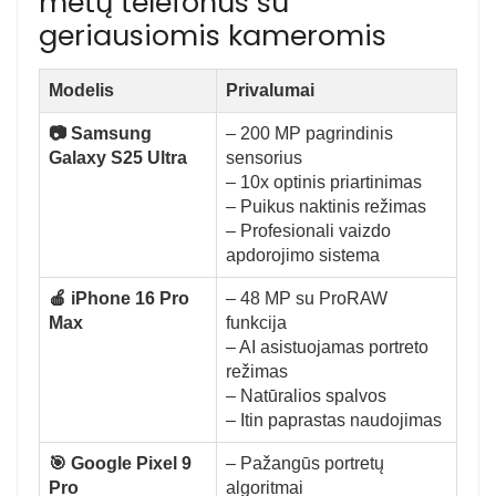
metų telefonus su
geriausiomis kameromis
Modelis
Privalumai
📷 Samsung
– 200 MP pagrindinis
Galaxy S25 Ultra
sensorius
– 10x optinis priartinimas
– Puikus naktinis režimas
– Profesionali vaizdo
apdorojimo sistema
🍎 iPhone 16 Pro
– 48 MP su ProRAW
Max
funkcija
– AI asistuojamas portreto
režimas
– Natūralios spalvos
– Itin paprastas naudojimas
🎯 Google Pixel 9
– Pažangūs portretų
Pro
algoritmai