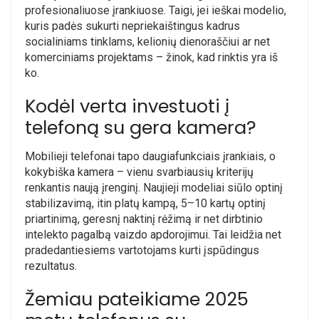
profesionaliuose įrankiuose. Taigi, jei ieškai modelio,
kuris padės sukurti nepriekaištingus kadrus
socialiniams tinklams, kelionių dienoraščiui ar net
komerciniams projektams – žinok, kad rinktis yra iš
ko.
Kodėl verta investuoti į
telefoną su gera kamera?
Mobilieji telefonai tapo daugiafunkciais įrankiais, o
kokybiška kamera – vienu svarbiausių kriterijų
renkantis naują įrenginį. Naujieji modeliai siūlo optinį
stabilizavimą, itin platų kampą, 5–10 kartų optinį
priartinimą, geresnį naktinį rėžimą ir net dirbtinio
intelekto pagalbą vaizdo apdorojimui. Tai leidžia net
pradedantiesiems vartotojams kurti įspūdingus
rezultatus.
Žemiau pateikiame 2025