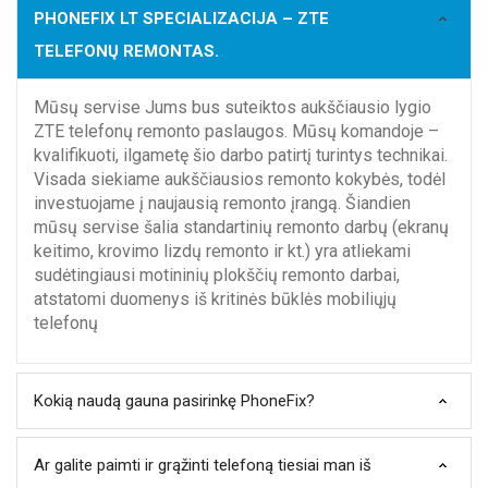
PHONEFIX LT SPECIALIZACIJA – ZTE
TELEFONŲ REMONTAS.
Mūsų servise Jums bus suteiktos aukščiausio lygio
ZTE telefonų remonto paslaugos. Mūsų komandoje –
kvalifikuoti, ilgametę šio darbo patirtį turintys technikai.
Visada siekiame aukščiausios remonto kokybės, todėl
investuojame į naujausią remonto įrangą. Šiandien
mūsų servise šalia standartinių remonto darbų (ekranų
keitimo, krovimo lizdų remonto ir kt.) yra atliekami
sudėtingiausi motininių plokščių remonto darbai,
atstatomi duomenys iš kritinės būklės mobiliųjų
telefonų
Kokią naudą gauna pasirinkę PhoneFix?
Ar galite paimti ir grąžinti telefoną tiesiai man iš