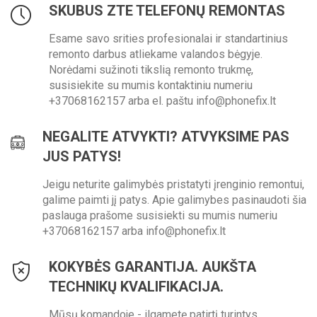
SKUBUS ZTE TELEFONŲ REMONTAS
Esame savo srities profesionalai ir standartinius
remonto darbus atliekame valandos bėgyje.
Norėdami sužinoti tikslią remonto trukmę,
susisiekite su mumis kontaktiniu numeriu
+37068162157 arba el. paštu info@phonefix.lt
NEGALITE ATVYKTI? ATVYKSIME PAS
JUS PATYS!
Jeigu neturite galimybės pristatyti įrenginio remontui,
galime paimti jį patys. Apie galimybes pasinaudoti šia
paslauga prašome susisiekti su mumis numeriu
+37068162157 arba info@phonefix.lt
KOKYBĖS GARANTIJA. AUKŠTA
TECHNIKŲ KVALIFIKACIJA.
Mūsų komandoje - ilgametę patirtį turintys