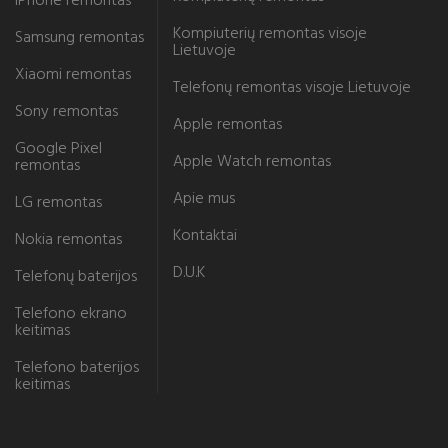
iPhone remontas
Kompiuterių remontas visoje
Samsung remontas
Lietuvoje
Xiaomi remontas
Telefonų remontas visoje Lietuvoje
Sony remontas
Apple remontas
Google Pixel
Apple Watch remontas
remontas
Apie mus
LG remontas
Kontaktai
Nokia remontas
D.U.K
Telefonų baterijos
Telefono ekrano
keitimas
Telefono baterijos
keitimas