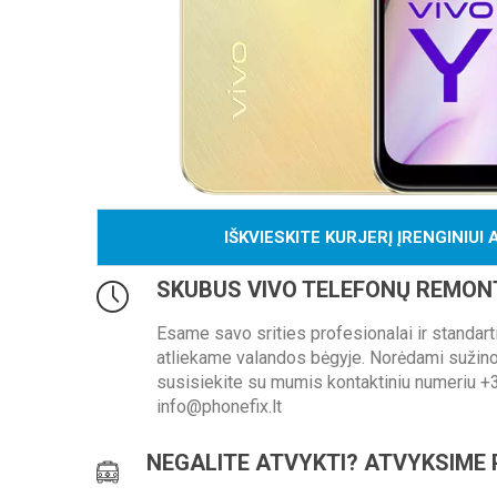
IŠKVIESKITE KURJERĮ ĮRENGINIUI 
SKUBUS VIVO TELEFONŲ REMON
Esame savo srities profesionalai ir standar
atliekame valandos bėgyje. Norėdami sužinot
susisiekite su mumis kontaktiniu numeriu +
info@phonefix.lt
NEGALITE ATVYKTI? ATVYKSIME 