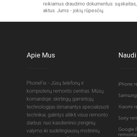
reikiamus draudimo dokumentus: sąskaitas, 
aktus. Jums - jokių rūpesčių.
Apie Mus
Naudi
PhoneFix - Jūsų telefonų ir
iPhone 
kompiuterių remonto centras. Mūsų
Samsung
komandoje: skirtingų gamintojų
Xiaomi 
technologijas išmanantys specializuoti
technikai, galintys atlikti visus remonto
Sony re
darbus: nuo kasdieninio įrenginių
Google P
valymo iki sudėtingiausių motininių
remonta