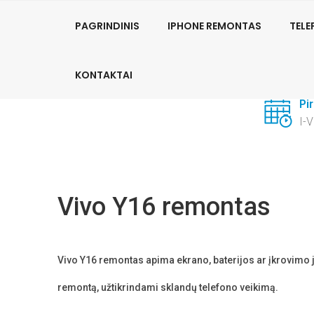
PhoneFix Telefonų remontas:
+370 681 62157
PAGRINDINIS
IPHONE REMONTAS
TEL
Su
KONTAKTAI
+3
Pi
I-
Vivo Y16 remontas
Vivo Y16 remontas a
pima ekrano, baterijos ar įkrovimo 
remontą, užtikrindami sklandų telefono veikimą.