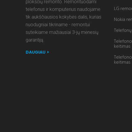
plokščių remonto. Remontuodami
LG remo
telefonus ir kompiuterius naudojame
tik aukščiausios kokybės dalis, kurias
Nokia r
nuodugniai tikriname - remontui
Telefonų 
suteikiame mažiausiai 3-jų mėnesių
garantiją.
Telefono
keitimas
DAUGIAU
Telefono
keitimas