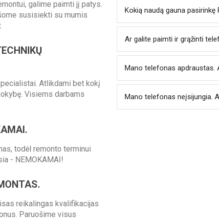
emontui, galime paimti jį patys.
Kokią naudą gauna pasirinkę
ašome susisiekti su mumis
t
Ar galite paimti ir grąžinti te
TECHNIKŲ
Mano telefonas apdraustas. A
pecialistai. Atlikdami bet kokį
kokybę. Visiems darbams
Mano telefonas neįsijungia. A
KAMAI.
as, todėl remonto terminui
ausia - NEMOKAMAI!
MONTAS.
as reikalingas kvalifikacijas
fonus. Paruošime visus