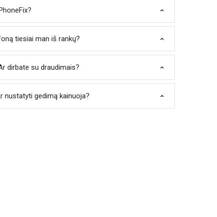
 PhoneFix?
lefoną tiesiai man iš rankų?
r dirbate su draudimais?
r nustatyti gedimą kainuoja?