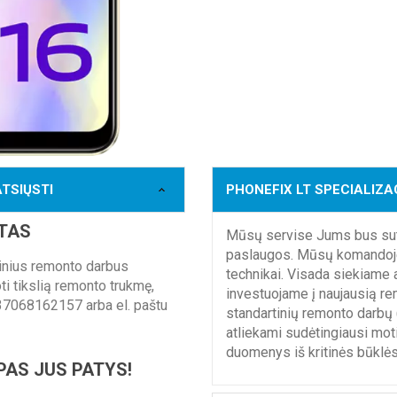
ATSIŲSTI
PHONEFIX LT SPECIALIZA
TAS
Mūsų servise Jums bus sute
paslaugos. Mūsų komandoje – 
tinius remonto darbus
technikai. Visada siekiame
i tikslią remonto trukmę,
investuojame į naujausią re
37068162157 arba el. paštu
standartinių remonto darbų (
atliekami sudėtingiausi mot
duomenys iš kritinės būklės
PAS JUS PATYS!