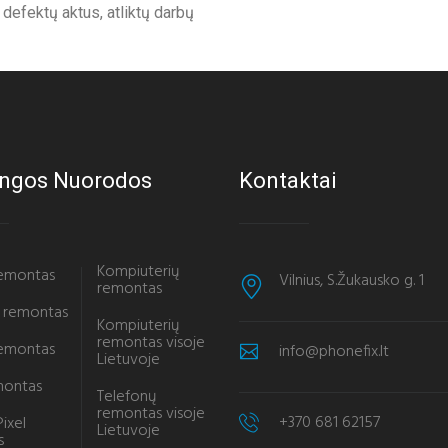
defektų aktus, atliktų darbų
ngos Nuorodos
Kontaktai
Kompiuterių
remontas
Vilnius, S.Žukausko g. 1
remontas
 remontas
Kompiuterių
remontas visoje
remontas
info@phonefix.lt
Lietuvoje
montas
Telefonų
remontas visoje
+370 681 62157
ixel
Lietuvoje
s