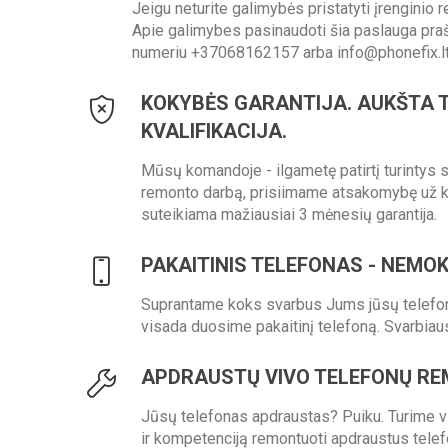
Jeigu neturite galimybės pristatyti įrenginio r
Apie galimybes pasinaudoti šia paslauga pr
numeriu +37068162157 arba info@phonefix.l
KOKYBĖS GARANTIJA. AUKŠTA 
KVALIFIKACIJA.
Mūsų komandoje - ilgametę patirtį turintys s
remonto darbą, prisiimame atsakomybę už 
suteikiama mažiausiai 3 mėnesių garantija.
PAKAITINIS TELEFONAS - NEMO
Suprantame koks svarbus Jums jūsų telefon
visada duosime pakaitinį telefoną. Svarbi
APDRAUSTŲ VIVO TELEFONŲ RE
Jūsų telefonas apdraustas? Puiku. Turime vis
ir kompetenciją remontuoti apdraustus tele