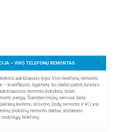
CIJA – VIVO TELEFONŲ REMONTAS.
iktos aukščiausio lygio Vivo telefonų remonto
kvalifikuoti, ilgametę šio darbo patirtį turintys
 aukščiausios remonto kokybės, todėl
monto įrangą. Šiandien mūsų servise šalia
ekranų keitimo, krovimo lizdų remonto ir kt.) yra
ininių plokščių remonto darbai, atstatomi
 mobiliųjų telefonų