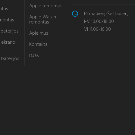
Apple remontas
ntas
Pirmadienį-Šeštadienį
Apple Watch
emontas
I-V 10:00-18:00
remontas
VI 11:00-16:00
baterijos
Apie mus
 ekrano
Kontaktai
D.U.K
 baterijos