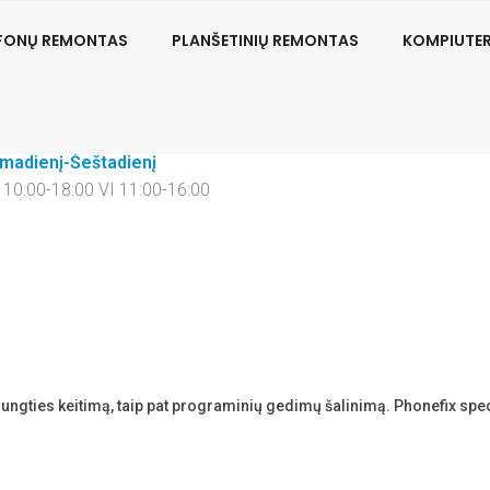
EFONŲ REMONTAS
PLANŠETINIŲ REMONTAS
KOMPIUTE
sisiekite
Vilnius
70 681 62157
S.Žukausko g. 1
rmadienį-Šeštadienį
V 10:00-18:00 VI 11:00-16:00
jungties keitimą, taip pat programinių gedimų šalinimą. Phonefix spec