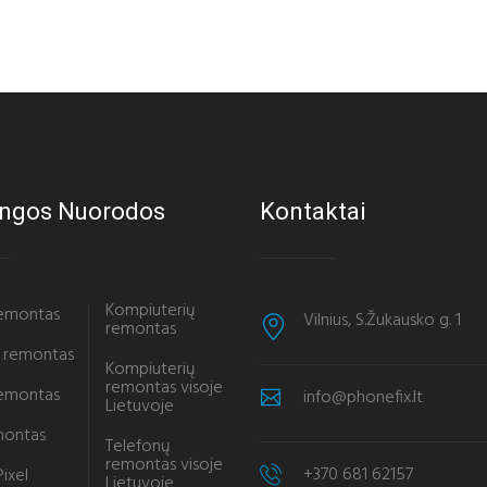
ngos Nuorodos
Kontaktai
Kompiuterių
remontas
Vilnius, S.Žukausko g. 1
remontas
 remontas
Kompiuterių
remontas visoje
remontas
info@phonefix.lt
Lietuvoje
montas
Telefonų
remontas visoje
+370 681 62157
ixel
Lietuvoje