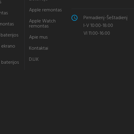
s
Apple remontas
ntas
Pirmadienį-Šeštadienį
Apple Watch
emontas
I-V 10:00-18:00
remontas
VI 11:00-16:00
baterijos
Apie mus
 ekrano
Kontaktai
D.U.K
 baterijos