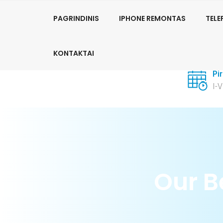
PhoneFix Telefonų remontas:
+370 681 62157
PAGRINDINIS
IPHONE REMONTAS
TEL
Su
KONTAKTAI
+3
Pi
I-
Our B