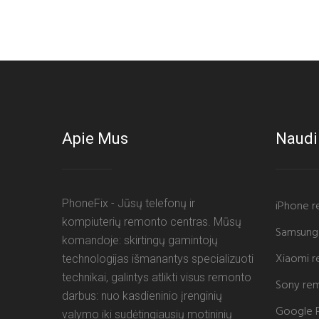
Apie Mus
Naudi
PhoneFix - Jūsų telefonų ir
iPhone 
kompiuterių remonto centras. Mūsų
Samsung
komandoje: skirtingų gamintojų
Xiaomi 
technologijas išmanantys specializuoti
technikai, galintys atlikti visus remonto
Sony re
darbus: nuo kasdieninio įrenginių
Google P
valymo iki sudėtingiausių motininių