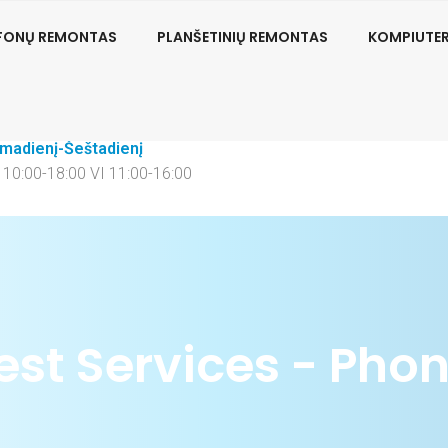
EFONŲ REMONTAS
PLANŠETINIŲ REMONTAS
KOMPIUTE
sisiekite
Vilnius
70 681 62157
S.Žukausko g. 1
rmadienį-Šeštadienį
V 10:00-18:00 VI 11:00-16:00
est Services - Phone