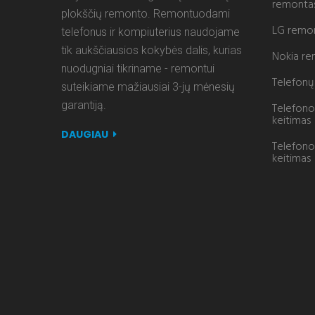
remonta
plokščių remonto. Remontuodami
LG remo
telefonus ir kompiuterius naudojame
tik aukščiausios kokybės dalis, kurias
Nokia r
nuodugniai tikriname - remontui
Telefonų 
suteikiame mažiausiai 3-jų mėnesių
garantiją.
Telefono
keitimas
DAUGIAU
Telefono
keitimas