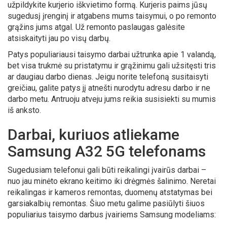
užpildykite kurjerio iškvietimo formą. Kurjeris paims jūsų
sugedusį įrenginį ir atgabens mums taisymui, o po remonto
grąžins jums atgal. Už remonto paslaugas galėsite
atsiskaityti jau po visų darbų.
Patys populiariausi taisymo darbai užtrunka apie 1 valandą,
bet visa trukmė su pristatymu ir grąžinimu gali užsitęsti tris
ar daugiau darbo dienas. Jeigu norite telefoną susitaisyti
greičiau, galite patys jį atnešti nurodytu adresu darbo ir ne
darbo metu. Antruoju atveju jums reikia susisiekti su mumis
iš anksto.
Darbai, kuriuos atliekame
Samsung A32 5G telefonams
Sugedusiam telefonui gali būti reikalingi įvairūs darbai –
nuo jau minėto ekrano keitimo iki drėgmės šalinimo. Neretai
reikalingas ir kameros remontas, duomenų atstatymas bei
garsiakalbių remontas. Šiuo metu galime pasiūlyti šiuos
populiarius taisymo darbus įvairiems Samsung modeliams: