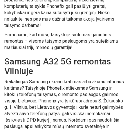
kompiuterių taisykla Phonefix gali pasiūlyti greitai,
kokybiškai ir gera kaina sutaisyti jūsų įrenginį. Nieko
nelaukite, nes pas mus dažnai taikoma akcija įvairiems
taisymo darbams!
Primename, kad mūsų taisykloje siūlomas garantinis
remontas – visoms taisymo paslaugoms yra suteikiama
mažiausiai trijų mėnesių garantija!
Samsung A32 5G remontas
Vilniuje
Reikalingas Samsung ekrano keitimas arba akumuliatoriaus
keitimas? Taisykloje Phonefix atliekamas Samsung ir
kitokių telefonų taisymas, o remonto paslaugos galimos
visoje Lietuvoje. Phonefix yra įsikūrusi adresu S. Žukausko
g. 1, Vilnius, bet Lietuvos gyventojai, kurie neturi galimybės
atvežti savo telefoną patys, gali visiškai nemokamai
išsikviesti DPD kurjerį į namus. Norėdami pasinaudoti šia
paslauga, apsilankykite mūsų interneto svetainėje ir