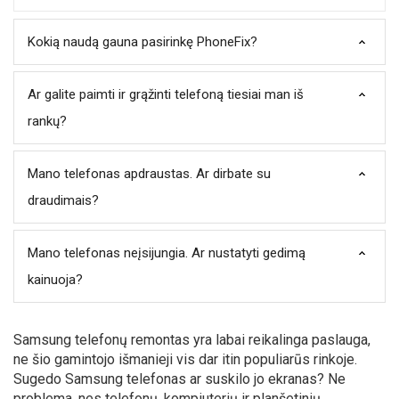
Kokią naudą gauna pasirinkę PhoneFix?
Ar galite paimti ir grąžinti telefoną tiesiai man iš
rankų?
Mano telefonas apdraustas. Ar dirbate su
draudimais?
Mano telefonas neįsijungia. Ar nustatyti gedimą
kainuoja?
Samsung telefonų remontas yra labai reikalinga paslauga,
ne šio gamintojo išmanieji vis dar itin populiarūs rinkoje.
Sugedo Samsung telefonas ar suskilo jo ekranas? Ne
problema, nes telefonų, kompiuterių ir planšetinių