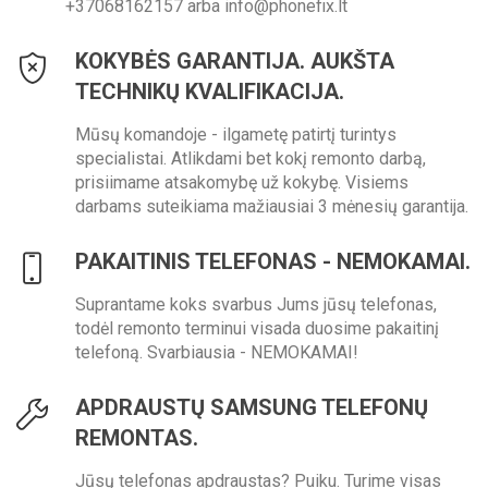
+37068162157 arba info@phonefix.lt
KOKYBĖS GARANTIJA. AUKŠTA
TECHNIKŲ KVALIFIKACIJA.
Mūsų komandoje - ilgametę patirtį turintys
specialistai. Atlikdami bet kokį remonto darbą,
prisiimame atsakomybę už kokybę. Visiems
darbams suteikiama mažiausiai 3 mėnesių garantija.
PAKAITINIS TELEFONAS - NEMOKAMAI.
Suprantame koks svarbus Jums jūsų telefonas,
todėl remonto terminui visada duosime pakaitinį
telefoną. Svarbiausia - NEMOKAMAI!
APDRAUSTŲ SAMSUNG TELEFONŲ
REMONTAS.
Jūsų telefonas apdraustas? Puiku. Turime visas