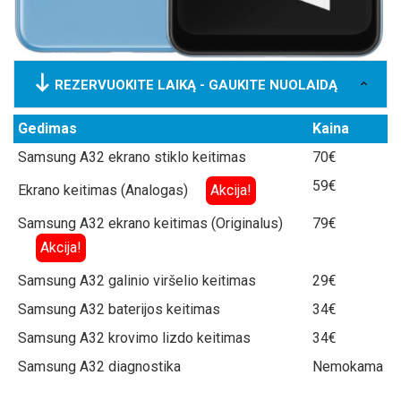
REZERVUOKITE LAIKĄ - GAUKITE NUOLAIDĄ
Gedimas
Kaina
Samsung A32 ekrano stiklo keitimas
70€
59€
Ekrano keitimas (Analogas)
Akcija!
Samsung A32 ekrano keitimas (Originalus)
79€
Akcija!
Samsung A32 galinio viršelio keitimas
29€
Samsung A32 baterijos keitimas
34€
Samsung A32 krovimo lizdo keitimas
34€
Samsung A32 diagnostika
Nemokama