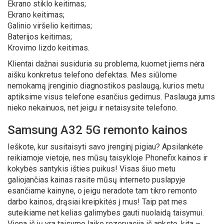
Ekrano stiklo keitimas;
Ekrano keitimas;
Galinio viršelio keitimas;
Baterijos keitimas;
Krovimo lizdo keitimas.
Klientai dažnai susiduria su problema, kuomet jiems nėra
aišku konkretus telefono defektas. Mes siūlome
nemokamą įrenginio diagnostikos paslaugą, kurios metu
aptiksime visus telefone esančius gedimus. Paslauga jums
nieko nekainuos, net jeigu ir netaisysite telefono.
Samsung A32 5G remonto kainos
Ieškote, kur susitaisyti savo įrenginį pigiau? Apsilankėte
reikiamoje vietoje, nes mūsų taisykloje Phonefix kainos ir
kokybės santykis išties puikus! Visas šiuo metu
galiojančias kainas rasite mūsų interneto puslapyje
esančiame kainyne, o jeigu neradote tam tikro remonto
darbo kainos, drąsiai kreipkitės į mus! Taip pat mes
suteikiame net kelias galimybes gauti nuolaidą taisymui.
Viena iš jų yra taisymo laiko rezervacija iš anksto, kita –