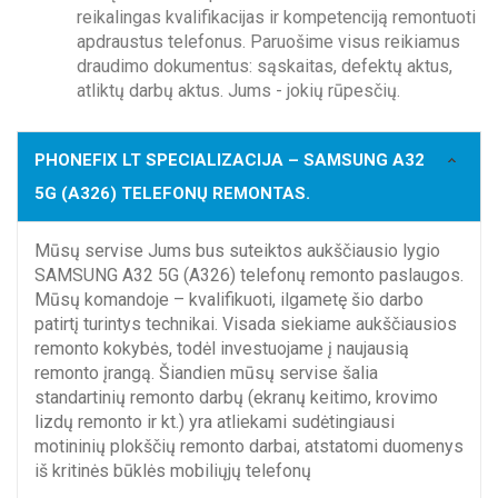
reikalingas kvalifikacijas ir kompetenciją remontuoti
apdraustus telefonus. Paruošime visus reikiamus
draudimo dokumentus: sąskaitas, defektų aktus,
atliktų darbų aktus. Jums - jokių rūpesčių.
PHONEFIX LT SPECIALIZACIJA – SAMSUNG A32
5G (A326) TELEFONŲ REMONTAS.
Mūsų servise Jums bus suteiktos aukščiausio lygio
SAMSUNG A32 5G (A326) telefonų remonto paslaugos.
Mūsų komandoje – kvalifikuoti, ilgametę šio darbo
patirtį turintys technikai. Visada siekiame aukščiausios
remonto kokybės, todėl investuojame į naujausią
remonto įrangą. Šiandien mūsų servise šalia
standartinių remonto darbų (ekranų keitimo, krovimo
lizdų remonto ir kt.) yra atliekami sudėtingiausi
motininių plokščių remonto darbai, atstatomi duomenys
iš kritinės būklės mobiliųjų telefonų