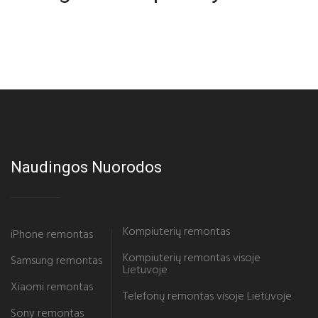
Naudingos Nuorodos
Kompiuterių remontas
iPhone remontas
Kompiuterių remontas visoje
Samsung remontas
Lietuvoje
Xiaomi remontas
Telefonų remontas visoje Lietuvoje
Sony remontas