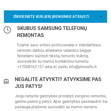
IŠKVIESKITE KURJERĮ ĮRENGINIUI ATSIŲSTI
SKUBUS SAMSUNG TELEFONŲ
REMONTAS
Esame savo srities profesionalai ir standartinius
remonto darbus atliekame valandos bėgyje.
Norėdami sužinoti tikslią remonto trukmę,
susisiekite su mumis kontaktiniu numeriu
+37068162157 arba el. paštu info@phonefix.lt
NEGALITE ATVYKTI? ATVYKSIME PAS
JUS PATYS!
Jeigu neturite galimybės pristatyti įrenginio remontui,
galime paimti jį patys. Apie galimybes pasinaudoti šia
paslauga prašome susisiekti su mumis numeriu