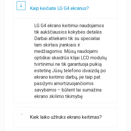
Kaip keičiate LG G4 ekranus?
LG G4 ekrano keitimui naudojamos
tik aukščiausios kokybės detalės.
Darbai atliekami tik su specialiai
tam skirtais įrankiais ir
medžiagomis. Mūsų naudojami
optiškai skaidrūs klijai LCD modulių
tvirtinimui ne tik garantuoja puikią
estetinę Jūsų telefono išvaizdą po
ekrano keitimo darbų, jie taip pat
pasižymi amortizuojančiomis
savybėmis – būtent tai sumažina
ekrano skilimo tikimybę.
Kiek laiko užtruks ekrano keitimas?