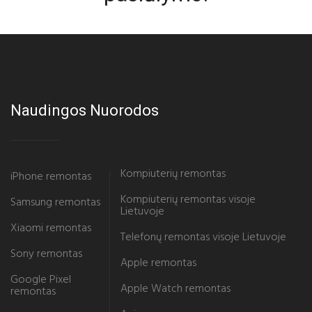
Naudingos Nuorodos
Kompiuterių remontas
iPhone remontas
Kompiuterių remontas visoje
Samsung remontas
Lietuvoje
Xiaomi remontas
Telefonų remontas visoje Lietuvoje
Sony remontas
Apple remontas
Google Pixel
Apple Watch remontas
remontas