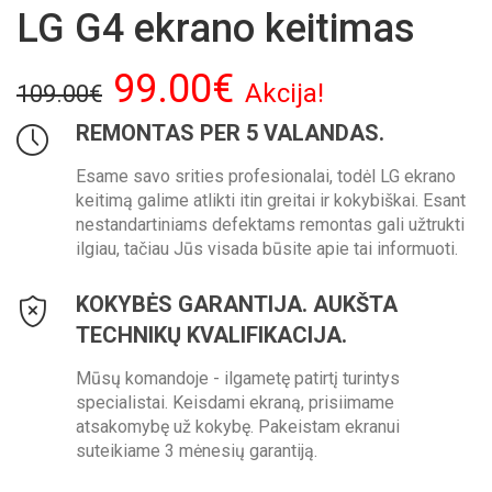
LG G4 ekrano keitimas
99.00€
Akcija!
109.00€
REMONTAS PER 5 VALANDAS.
Esame savo srities profesionalai, todėl LG ekrano
keitimą galime atlikti itin greitai ir kokybiškai. Esant
nestandartiniams defektams remontas gali užtrukti
ilgiau, tačiau Jūs visada būsite apie tai informuoti.
KOKYBĖS GARANTIJA. AUKŠTA
TECHNIKŲ KVALIFIKACIJA.
Mūsų komandoje - ilgametę patirtį turintys
specialistai. Keisdami ekraną, prisiimame
atsakomybę už kokybę. Pakeistam ekranui
suteikiame 3 mėnesių garantiją.