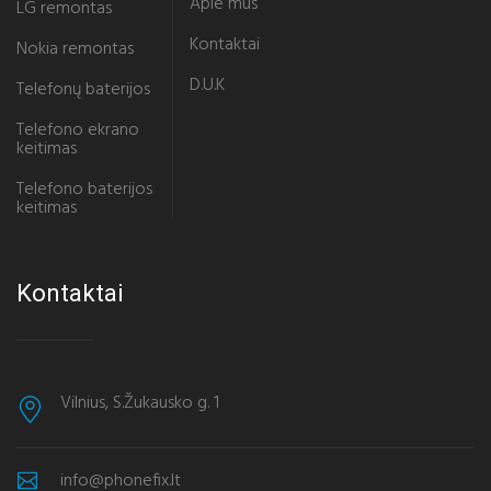
Apie mus
LG remontas
Kontaktai
Nokia remontas
D.U.K
Telefonų baterijos
Telefono ekrano
keitimas
Telefono baterijos
keitimas
Kontaktai
Vilnius, S.Žukausko g. 1
info@phonefix.lt