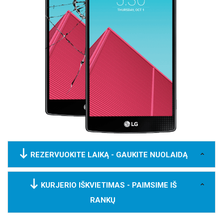
REZERVUOKITE LAIKĄ - GAUKITE NUOLAIDĄ
KURJERIO IŠKVIETIMAS - PAIMSIME IŠ
RANKŲ