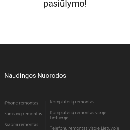
pasiūlymo!
Naudingos Nuorodos
Kompiuterių remontas
iPhone remontas
Kompiuterių remontas visoje
Samsung remontas
Lietuvoje
Xiaomi remontas
Telefonų remontas visoje Lietuvoje