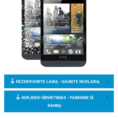
REZERVUOKITE LAIKĄ - GAUKITE NUOLAIDĄ
KURJERIO IŠKVIETIMAS - PAIMSIME IŠ
RANKŲ