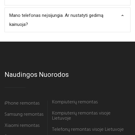
Mano telefonas neįsijungia. Ar nustatyti gedimą
kainuoja?
Naudingos Nuorodos
Kompiuterių remontas
iPhone remontas
Kompiuterių remontas visoje
Samsung remontas
Lietuvoje
Xiaomi remontas
Telefonų remontas visoje Lietuvoje