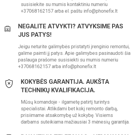
susisiekite su mumis kontaktiniu numeriu
+37068162157 arba el. paštu info@phonefix.lt
NEGALITE ATVYKTI? ATVYKSIME PAS
JUS PATYS!
Jeigu neturite galimybės pristatyti įrenginio remontui,
galime paimti jį patys. Apie galimybes pasinaudoti šia
paslauga prašome susisiekti su mumis numeriu
+37068162157 arba info@phonefix.lt
KOKYBĖS GARANTIJA. AUKŠTA
TECHNIKŲ KVALIFIKACIJA.
Mūsų komandoje - ilgametę patirtį turintys
specialistai. Atlikdami bet kokį remonto darbą,
prisiimame atsakomybę už kokybę. Visiems
darbams suteikiama mažiausiai 3 mėnesių garantija.