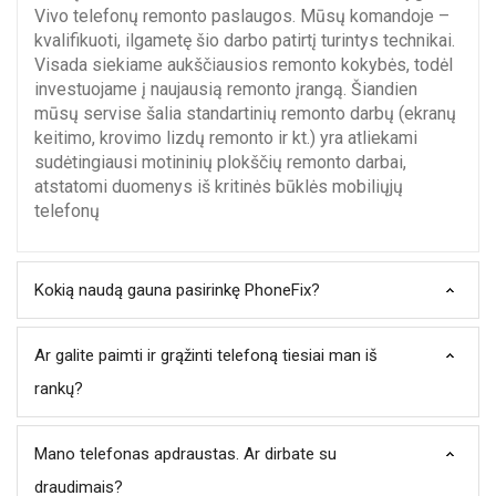
Vivo telefonų remonto paslaugos. Mūsų komandoje –
kvalifikuoti, ilgametę šio darbo patirtį turintys technikai.
Visada siekiame aukščiausios remonto kokybės, todėl
investuojame į naujausią remonto įrangą. Šiandien
mūsų servise šalia standartinių remonto darbų (ekranų
keitimo, krovimo lizdų remonto ir kt.) yra atliekami
sudėtingiausi motininių plokščių remonto darbai,
atstatomi duomenys iš kritinės būklės mobiliųjų
telefonų
Kokią naudą gauna pasirinkę PhoneFix?
Ar galite paimti ir grąžinti telefoną tiesiai man iš
rankų?
Mano telefonas apdraustas. Ar dirbate su
draudimais?