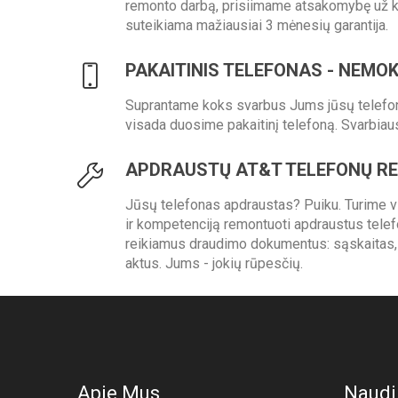
remonto darbą, prisiimame atsakomybę už 
suteikiama mažiausiai 3 mėnesių garantija.
PAKAITINIS TELEFONAS - NEMO
Suprantame koks svarbus Jums jūsų telefon
visada duosime pakaitinį telefoną. Svarbi
APDRAUSTŲ AT&T TELEFONŲ R
Jūsų telefonas apdraustas? Puiku. Turime vis
ir kompetenciją remontuoti apdraustus tele
reikiamus draudimo dokumentus: sąskaitas, 
aktus. Jums - jokių rūpesčių.
Apie Mus
Naudi