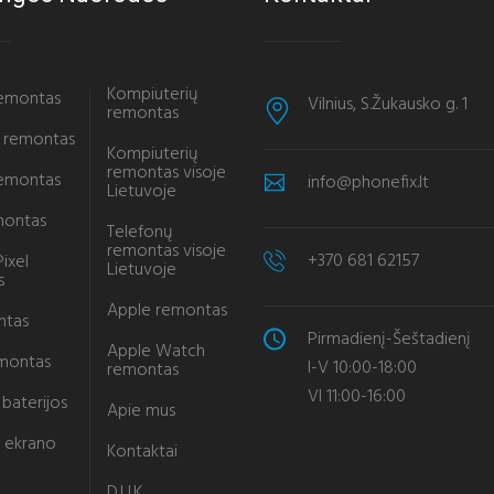
Kompiuterių
remontas
Vilnius, S.Žukausko g. 1
remontas
 remontas
Kompiuterių
remontas visoje
remontas
info@phonefix.lt
Lietuvoje
montas
Telefonų
remontas visoje
+370 681 62157
ixel
Lietuvoje
s
Apple remontas
ntas
Pirmadienį-Šeštadienį
Apple Watch
emontas
I-V 10:00-18:00
remontas
VI 11:00-16:00
baterijos
Apie mus
 ekrano
Kontaktai
D.U.K