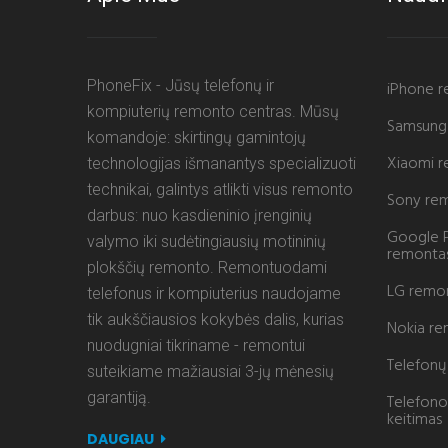
PhoneFix - Jūsų telefonų ir
iPhone 
kompiuterių remonto centras. Mūsų
Samsung
komandoje: skirtingų gamintojų
Xiaomi 
technologijas išmanantys specializuoti
technikai, galintys atlikti visus remonto
Sony re
darbus: nuo kasdieninio įrenginių
Google P
valymo iki sudėtingiausių motininių
remonta
plokščių remonto. Remontuodami
LG remo
telefonus ir kompiuterius naudojame
tik aukščiausios kokybės dalis, kurias
Nokia r
nuodugniai tikriname - remontui
Telefonų 
suteikiame mažiausiai 3-jų mėnesių
garantiją.
Telefono
keitimas
DAUGIAU