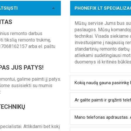
ATSIŲSTI
PHONEFIX LT SPECIALIZ
NTAS
Mūsų servise Jums bus sut
paslaugos. Mūsų komandoje – 
tinius remonto darbus
technikai. Visada siekiame
i tikslią remonto trukmę,
investuojame į naujausią re
37068162157 arba el. paštu
standartinių remonto darbų (
atliekami sudėtingiausi mot
duomenys iš kritinės būklės
PAS JUS PATYS!
emontui, galime paimti jį patys.
Kokią naudą gauna pasirinkę
ašome susisiekti su mumis
t
Ar galite paimti ir grąžinti te
TECHNIKŲ
Mano telefonas apdraustas. A
pecialistai. Atlikdami bet kokį