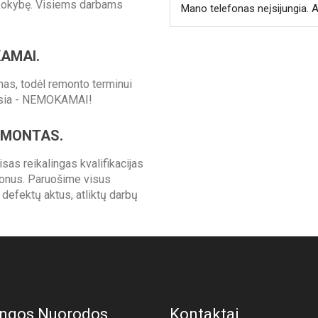
kokybę. Visiems darbams
Mano telefonas neįsijungia. A
KAMAI.
as, todėl remonto terminui
ausia - NEMOKAMAI!
EMONTAS.
as reikalingas kvalifikacijas
fonus. Paruošime visus
defektų aktus, atliktų darbų
ngos Nuorodos
Kontaktai