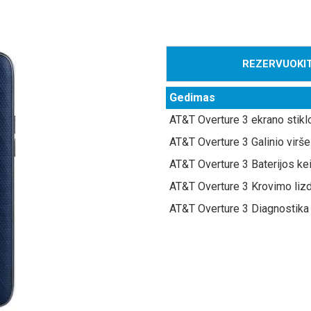
REZERVUOKIT
Gedimas
AT&T Overture 3 ekrano stikl
AT&T Overture 3 Galinio virše
AT&T Overture 3 Baterijos ke
AT&T Overture 3 Krovimo liz
AT&T Overture 3 Diagnostika