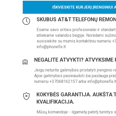
IŠKVIESKITE KURJERĮ ĮRENGINIUI 
SKUBUS AT&T TELEFONŲ REMO
Esame savo srities profesionalai ir standar
atliekame valandos bėgyje. Norėdami sužinot
susisiekite su mumis kontaktiniu numeriu +
info@phonefix.lt
NEGALITE ATVYKTI? ATVYKSIME 
Jeigu neturite galimybės pristatyti įrenginio r
Apie galimybes pasinaudoti šia paslauga pr
numeriu +37068162157 arba info@phonefix.l
KOKYBĖS GARANTIJA. AUKŠTA 
KVALIFIKACIJA.
Mūsų komandoje - ilgametę patirtį turintys s