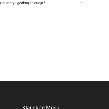
r nustatyti gedimą kainuoja?
Klauskite Mūsų