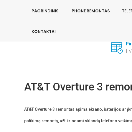
PhoneFix Telefonų remontas:
+370 681 62157
PAGRINDINIS
IPHONE REMONTAS
TEL
Su
KONTAKTAI
+3
Pi
I-
AT&T Overture 3 remo
AT&T Overture 3 remontas a
pima ekrano, baterijos ar įk
patikimą remontą, užtikrindami sklandų telefono veikim