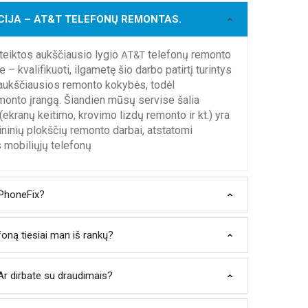
ACIJA – AT&T TELEFONŲ REMONTAS.
eiktos aukščiausio lygio
telefonų remonto
AT&T
kvalifikuoti, ilgametę šio darbo patirtį turintys
 aukščiausios remonto kokybės, todėl
monto įrangą. Šiandien mūsų servise šalia
ekranų keitimo, krovimo lizdų remonto ir kt.) yra
ininių plokščių remonto darbai, atstatomi
 mobiliųjų telefonų
 PhoneFix?
lefoną tiesiai man iš rankų?
r dirbate su draudimais?