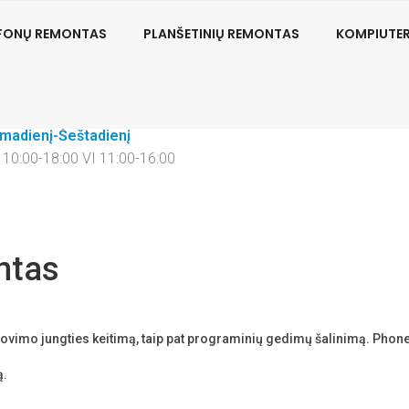
EFONŲ REMONTAS
PLANŠETINIŲ REMONTAS
KOMPIUTE
sisiekite
Vilnius
70 681 62157
S.Žukausko g. 1
rmadienį-Šeštadienį
V 10:00-18:00 VI 11:00-16:00
ntas
rovimo jungties keitimą, taip pat programinių gedimų šalinimą. Phonef
ą.