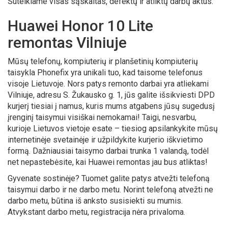
Suteikiame visas sąskaitas, defektų ir atliktų darbų aktus.
Huawei Honor 10 Lite
remontas Vilniuje
Mūsų telefonų, kompiuterių ir planšetinių kompiuterių
taisykla Phonefix yra unikali tuo, kad taisome telefonus
visoje Lietuvoje. Nors patys remonto darbai yra atliekami
Vilniuje, adresu S. Žukausko g. 1, jūs galite išsikviesti DPD
kurjerį tiesiai į namus, kuris mums atgabens jūsų sugedusį
įrenginį taisymui visiškai nemokamai! Taigi, nesvarbu,
kurioje Lietuvos vietoje esate – tiesiog apsilankykite mūsų
internetinėje svetainėje ir užpildykite kurjerio iškvietimo
formą. Dažniausiai taisymo darbai trunka 1 valandą, todėl
net nepastebėsite, kai Huawei remontas jau bus atliktas!
Gyvenate sostinėje? Tuomet galite patys atvežti telefoną
taisymui darbo ir ne darbo metu. Norint telefoną atvežti ne
darbo metu, būtina iš anksto susisiekti su mumis.
Atvykstant darbo metu, registracija nėra privaloma.