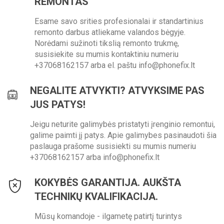
REMONTAS
Esame savo srities profesionalai ir standartinius
remonto darbus atliekame valandos bėgyje.
Norėdami sužinoti tikslią remonto trukmę,
susisiekite su mumis kontaktiniu numeriu
+37068162157 arba el. paštu info@phonefix.lt
NEGALITE ATVYKTI? ATVYKSIME PAS
JUS PATYS!
Jeigu neturite galimybės pristatyti įrenginio remontui,
galime paimti jį patys. Apie galimybes pasinaudoti šia
paslauga prašome susisiekti su mumis numeriu
+37068162157 arba info@phonefix.lt
KOKYBĖS GARANTIJA. AUKŠTA
TECHNIKŲ KVALIFIKACIJA.
Mūsų komandoje - ilgametę patirtį turintys