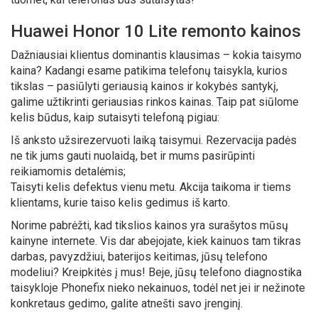
Huawei Honor 10 Lite remonto kainos
Dažniausiai klientus dominantis klausimas – kokia taisymo
kaina? Kadangi esame patikima telefonų taisykla, kurios
tikslas – pasiūlyti geriausią kainos ir kokybės santykį,
galime užtikrinti geriausias rinkos kainas. Taip pat siūlome
kelis būdus, kaip sutaisyti telefoną pigiau:
Iš anksto užsirezervuoti laiką taisymui. Rezervacija padės
ne tik jums gauti nuolaidą, bet ir mums pasirūpinti
reikiamomis detalėmis;
Taisyti kelis defektus vienu metu. Akcija taikoma ir tiems
klientams, kurie taiso kelis gedimus iš karto.
Norime pabrėžti, kad tikslios kainos yra surašytos mūsų
kainyne internete. Vis dar abejojate, kiek kainuos tam tikras
darbas, pavyzdžiui, baterijos keitimas, jūsų telefono
modeliui? Kreipkitės į mus! Beje, jūsų telefono diagnostika
taisykloje Phonefix nieko nekainuos, todėl net jei ir nežinote
konkretaus gedimo, galite atnešti savo įrenginį.