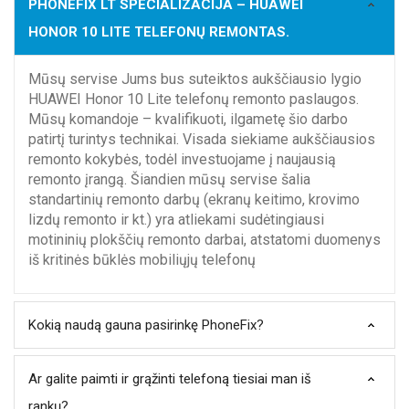
PHONEFIX LT SPECIALIZACIJA – HUAWEI
HONOR 10 LITE TELEFONŲ REMONTAS.
Mūsų servise Jums bus suteiktos aukščiausio lygio
HUAWEI Honor 10 Lite telefonų remonto paslaugos.
Mūsų komandoje – kvalifikuoti, ilgametę šio darbo
patirtį turintys technikai. Visada siekiame aukščiausios
remonto kokybės, todėl investuojame į naujausią
remonto įrangą. Šiandien mūsų servise šalia
standartinių remonto darbų (ekranų keitimo, krovimo
lizdų remonto ir kt.) yra atliekami sudėtingiausi
motininių plokščių remonto darbai, atstatomi duomenys
iš kritinės būklės mobiliųjų telefonų
Kokią naudą gauna pasirinkę PhoneFix?
Ar galite paimti ir grąžinti telefoną tiesiai man iš
rankų?