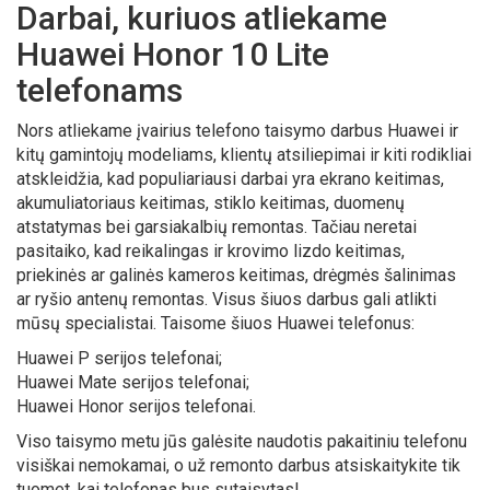
Darbai, kuriuos atliekame
Huawei Honor 10 Lite
telefonams
Nors atliekame įvairius telefono taisymo darbus Huawei ir
kitų gamintojų modeliams, klientų atsiliepimai ir kiti rodikliai
atskleidžia, kad populiariausi darbai yra ekrano keitimas,
akumuliatoriaus keitimas, stiklo keitimas, duomenų
atstatymas bei garsiakalbių remontas. Tačiau neretai
pasitaiko, kad reikalingas ir krovimo lizdo keitimas,
priekinės ar galinės kameros keitimas, drėgmės šalinimas
ar ryšio antenų remontas. Visus šiuos darbus gali atlikti
mūsų specialistai. Taisome šiuos Huawei telefonus:
Huawei P serijos telefonai;
Huawei Mate serijos telefonai;
Huawei Honor serijos telefonai.
Viso taisymo metu jūs galėsite naudotis pakaitiniu telefonu
visiškai nemokamai, o už remonto darbus atsiskaitykite tik
tuomet, kai telefonas bus sutaisytas!